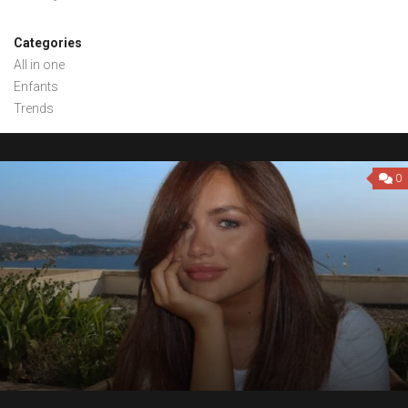
Categories
All in one
Enfants
Trends
0