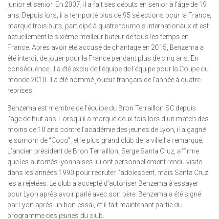
junior et senior. En 2007, il a fait ses débuts en senior à l’âge de 19
ans. Depuis lors, il a remporté plus de 95 sélections pour la France,
marqué trois buts, participé à quatre tournois internationaux et est
actuellement le sixième meilleur buteur de tous les temps en
France. Après avoir été accusé de chantage en 2015, Benzema a
été interdit de jouer pour la France pendant plus de cinq ans. En
conséquence, il a été exclu de l’équipe de l’équipe pour la Coupe du
monde 2010. Il a été nommé joueur français de l’année à quatre
reprises.
Benzema est membre de l’équipe du Bron Terraillon SC depuis
l’âge de huit ans. Lorsqu’il a marqué deux fois lors d’un match des
moins de 10 ans contre l’académie des jeunes de Lyon, il a gagné
le surnom de “Coco”, et le plus grand club de la ville l’a remarqué.
L’ancien président de Bron Terraillon, Serge Santa Cruz, affirme
que les autorités lyonnaises lui ont personnellement rendu visite
dans les années 1990 pour recruter l’adolescent, mais Santa Cruz
les a rejetées. Le club a accepté d’autoriser Benzema à essayer
pour Lyon après avoir parlé avec son père. Benzema a été signé
par Lyon après un bon essai, et il fait maintenant partie du
programme des jeunes du club.