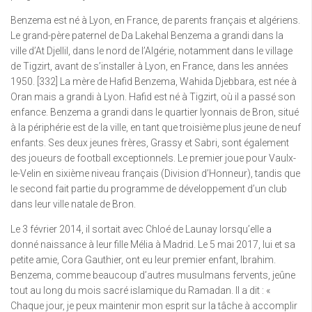
Benzema est né à Lyon, en France, de parents français et algériens.
Le grand-père paternel de Da Lakehal Benzema a grandi dans la
ville d’At Djellil, dans le nord de l’Algérie, notamment dans le village
de Tigzirt, avant de s’installer à Lyon, en France, dans les années
1950. [332] La mère de Hafid Benzema, Wahida Djebbara, est née à
Oran mais a grandi à Lyon. Hafid est né à Tigzirt, où il a passé son
enfance. Benzema a grandi dans le quartier lyonnais de Bron, situé
à la périphérie est de la ville, en tant que troisième plus jeune de neuf
enfants. Ses deux jeunes frères, Grassy et Sabri, sont également
des joueurs de football exceptionnels. Le premier joue pour Vaulx-
le-Velin en sixième niveau français (Division d’Honneur), tandis que
le second fait partie du programme de développement d’un club
dans leur ville natale de Bron.
Le 3 février 2014, il sortait avec Chloé de Launay lorsqu’elle a
donné naissance à leur fille Mélia à Madrid. Le 5 mai 2017, lui et sa
petite amie, Cora Gauthier, ont eu leur premier enfant, Ibrahim.
Benzema, comme beaucoup d’autres musulmans fervents, jeûne
tout au long du mois sacré islamique du Ramadan. Il a dit : «
Chaque jour, je peux maintenir mon esprit sur la tâche à accomplir