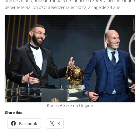
âgé de 20 ans, Joueur français de l’année en 2008. Zinedine Zidane
décerne le Ballon d’Or à Benzema en 2022, à l’âge de 34 ans.
Karim Benzema Origine
Share this:
Facebook
X