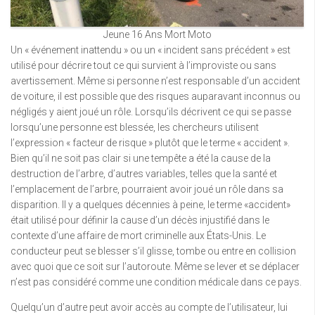
Jeune 16 Ans Mort Moto
Un « événement inattendu » ou un « incident sans précédent » est
utilisé pour décrire tout ce qui survient à l’improviste ou sans
avertissement. Même si personne n’est responsable d’un accident
de voiture, il est possible que des risques auparavant inconnus ou
négligés y aient joué un rôle. Lorsqu’ils décrivent ce qui se passe
lorsqu’une personne est blessée, les chercheurs utilisent
l’expression « facteur de risque » plutôt que le terme « accident ».
Bien qu’il ne soit pas clair si une tempête a été la cause de la
destruction de l’arbre, d’autres variables, telles que la santé et
l’emplacement de l’arbre, pourraient avoir joué un rôle dans sa
disparition. Il y a quelques décennies à peine, le terme «accident»
était utilisé pour définir la cause d’un décès injustifié dans le
contexte d’une affaire de mort criminelle aux États-Unis. Le
conducteur peut se blesser s’il glisse, tombe ou entre en collision
avec quoi que ce soit sur l’autoroute. Même se lever et se déplacer
n’est pas considéré comme une condition médicale dans ce pays.
Quelqu’un d’autre peut avoir accès au compte de l’utilisateur, lui