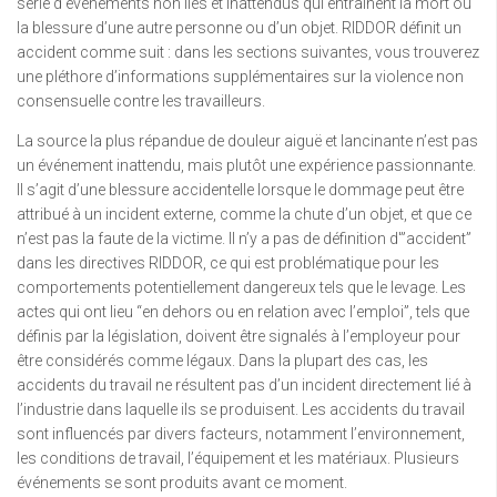
série d’événements non liés et inattendus qui entraînent la mort ou
la blessure d’une autre personne ou d’un objet. RIDDOR définit un
accident comme suit : dans les sections suivantes, vous trouverez
une pléthore d’informations supplémentaires sur la violence non
consensuelle contre les travailleurs.
La source la plus répandue de douleur aiguë et lancinante n’est pas
un événement inattendu, mais plutôt une expérience passionnante.
Il s’agit d’une blessure accidentelle lorsque le dommage peut être
attribué à un incident externe, comme la chute d’un objet, et que ce
n’est pas la faute de la victime. Il n’y a pas de définition d'”accident”
dans les directives RIDDOR, ce qui est problématique pour les
comportements potentiellement dangereux tels que le levage. Les
actes qui ont lieu “en dehors ou en relation avec l’emploi”, tels que
définis par la législation, doivent être signalés à l’employeur pour
être considérés comme légaux. Dans la plupart des cas, les
accidents du travail ne résultent pas d’un incident directement lié à
l’industrie dans laquelle ils se produisent. Les accidents du travail
sont influencés par divers facteurs, notamment l’environnement,
les conditions de travail, l’équipement et les matériaux. Plusieurs
événements se sont produits avant ce moment.