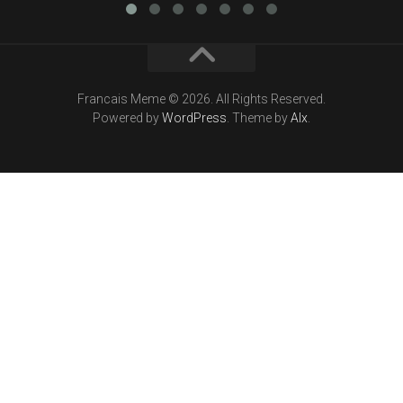
Francais Meme © 2026. All Rights Reserved.
Powered by
WordPress
. Theme by
Alx
.