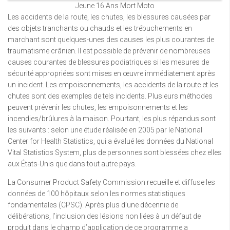
Jeune 16 Ans Mort Moto
Les accidents de la route, les chutes, les blessures causées par
des objets tranchants ou chauds et les trébuchements en
marchant sont quelques-unes des causes les plus courantes de
traumatisme crânien. Il est possible de prévenir de nombreuses
causes courantes de blessures podiatriques si les mesures de
sécurité appropriées sont mises en œuvre immédiatement après
un incident. Les empoisonnements, les accidents de la route et les
chutes sont des exemples de tels incidents. Plusieurs méthodes
peuvent prévenir les chutes, les empoisonnements et les
incendies/brûlures à la maison. Pourtant, les plus répandus sont
les suivants : selon une étude réalisée en 2005 par le National
Center for Health Statistics, qui a évalué les données du National
Vital Statistics System, plus de personnes sont blessées chez elles
aux États-Unis que dans tout autre pays.
La Consumer Product Safety Commission recueille et diffuse les
données de 100 hôpitaux selon les normes statistiques
fondamentales (CPSC). Après plus d’une décennie de
délibérations, l’inclusion des lésions non liées à un défaut de
produit dans le champ d’application de ce programme a