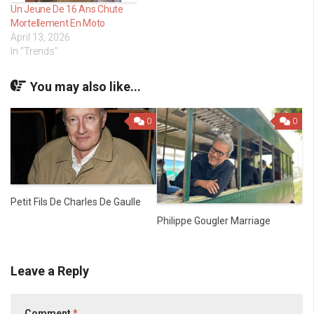
Un Jeune De 16 Ans Chute
Mortellement En Moto
April 13, 2026
In "Trends"
You may also like...
0
0
Petit Fils De Charles De Gaulle
Philippe Gougler Marriage
Leave a Reply
Comment
*