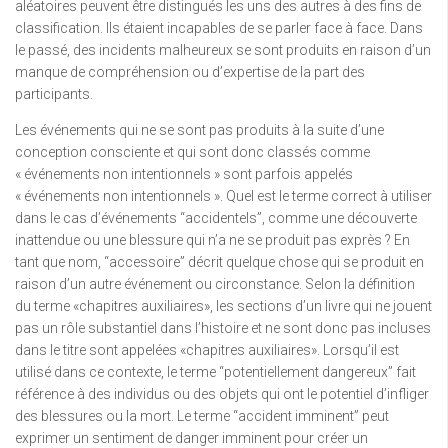
aléatoires peuvent être distingués les uns des autres à des fins de
classification. Ils étaient incapables de se parler face à face. Dans
le passé, des incidents malheureux se sont produits en raison d’un
manque de compréhension ou d’expertise de la part des
participants.
Les événements qui ne se sont pas produits à la suite d’une
conception consciente et qui sont donc classés comme
« événements non intentionnels » sont parfois appelés
« événements non intentionnels ». Quel est le terme correct à utiliser
dans le cas d’événements “accidentels”, comme une découverte
inattendue ou une blessure qui n’a ne se produit pas exprès ? En
tant que nom, “accessoire” décrit quelque chose qui se produit en
raison d’un autre événement ou circonstance. Selon la définition
du terme «chapitres auxiliaires», les sections d’un livre qui ne jouent
pas un rôle substantiel dans l’histoire et ne sont donc pas incluses
dans le titre sont appelées «chapitres auxiliaires». Lorsqu’il est
utilisé dans ce contexte, le terme “potentiellement dangereux” fait
référence à des individus ou des objets qui ont le potentiel d’infliger
des blessures ou la mort. Le terme “accident imminent” peut
exprimer un sentiment de danger imminent pour créer un