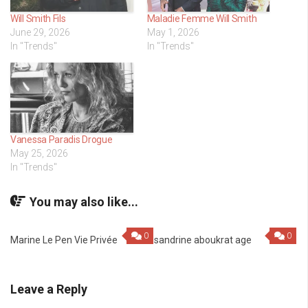
Will Smith Fils
Maladie Femme Will Smith
June 29, 2026
May 1, 2026
In "Trends"
In "Trends"
Vanessa Paradis Drogue
May 25, 2026
In "Trends"
You may also like...
0
0
Marine Le Pen Vie Privée
sandrine aboukrat age
Leave a Reply