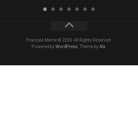
Francais Meme © 2026. All Rights Reserved.
Powered by
WordPress
. Theme by
Alx
.