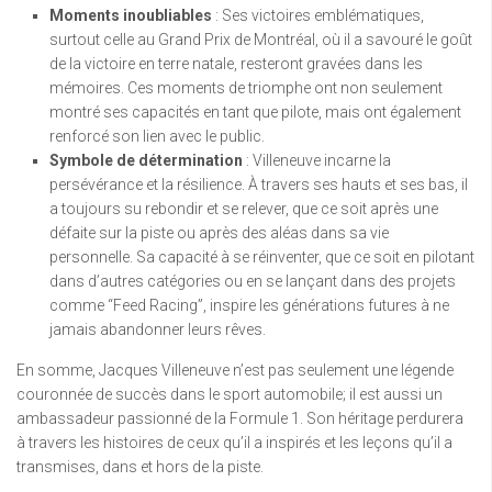
Moments inoubliables
: Ses victoires emblématiques,
surtout celle au Grand Prix de Montréal, où il a savouré le goût
de la victoire en terre natale, resteront gravées dans les
mémoires. Ces moments de triomphe ont non seulement
montré ses capacités en tant que pilote, mais ont également
renforcé son lien avec le public.
Symbole de détermination
: Villeneuve incarne la
persévérance et la résilience. À travers ses hauts et ses bas, il
a toujours su rebondir et se relever, que ce soit après une
défaite sur la piste ou après des aléas dans sa vie
personnelle. Sa capacité à se réinventer, que ce soit en pilotant
dans d’autres catégories ou en se lançant dans des projets
comme “Feed Racing”, inspire les générations futures à ne
jamais abandonner leurs rêves.
En somme, Jacques Villeneuve n’est pas seulement une légende
couronnée de succès dans le sport automobile; il est aussi un
ambassadeur passionné de la Formule 1. Son héritage perdurera
à travers les histoires de ceux qu’il a inspirés et les leçons qu’il a
transmises, dans et hors de la piste.