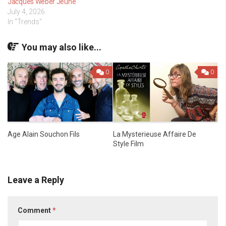
Jacques Weber Jeune
July 4, 2026
In "Trends"
You may also like...
0
0
Age Alain Souchon Fils
La Mysterieuse Affaire De
Style Film
Leave a Reply
Comment
*