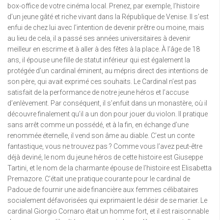
box-office de votre cinéma local. Prenez, par exemple, l’histoire
d’un jeune gâté et riche vivant dans la République de Venise. Il s’est
enfui de chez lui avec l’intention de devenir prêtre ou moine, mais
au lieu de cela, il a passé ses années universitaires à devenir
meilleur en escrime et à aller à des fêtes à la place. À l’âge de 18
ans, il épouse une fille de statut inférieur qui est également la
protégée d’un cardinal éminent, au mépris direct des intentions de
son père, qui avait exprimé ces souhaits. Le Cardinal n’est pas
satisfait de la performance de notre jeune héros et l’accuse
d’enlèvement. Par conséquent, il s’enfuit dans un monastère, où il
découvre finalement qu’il a un don pour jouer du violon. Il pratique
sans arrêt comme un possédé, et à la fin, en échange d’une
renommée éternelle, il vend son âme au diable. C’est un conte
fantastique, vous ne trouvez pas ? Comme vous l’avez peut-être
déjà deviné, le nom du jeune héros de cette histoire est Giuseppe
Tartini, et le nom de la charmante épouse de l’histoire est Elisabetta
Premazore. C’était une pratique courante pour le cardinal de
Padoue de fournir une aide financière aux femmes célibataires
socialement défavorisées qui exprimaient le désir de se marier. Le
cardinal Giorgio Cornaro était un homme fort, et il est raisonnable