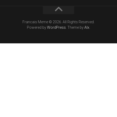
Francais Meme © 2026. All Rights Reserved.
Powered by
WordPress
. Theme by
Alx
.