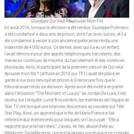
Giuseppe Qui Veut Ã‰pouser Mon Fils
En août 2016, lorsque la décision a été rendue, Giuseppe Polimeno
a été condamné à deux ans de prison, dont l’un avec sursis, et il a
été condamné à verser à son ancienne petite amie Hinda une
indemnité de 4 000 euros. Ce dernier, avec qui il a eu un enfant,
l’avait dénoncé pour des appels téléphoniques harcelants, des
menaces continues de meurtre, du harcèlement et des violences
physiques. Ainsi, le participant de la première saison de Qui veut
épouser mon fils ? (diffusé en 2010 sur TF1) avait été placé en
garde à vue puis renvoyé en prison à Grasse une fois que le
tribunal avait rendu sa décision. Après avoir été invité à en parler
dans l’émission “The Moment of Luxury” de Jordan De Luxe, il est
revenu sur l’enquête. Lundi 8 novembre, les membres de l’équipe de
Star TV ont évoqué une interview désormais accessible sur Télé
Star Play. Ainsi, on apprend que le fils de Marie-France a fait
référence aux événements pour lesquels on l’accusait : “Elle a
rapporté que je la harcelais.” J’avais, en fait, abusé d’elle au
téléphone. Sa petite amie, que je n’ai jamais vue et que je ne connais