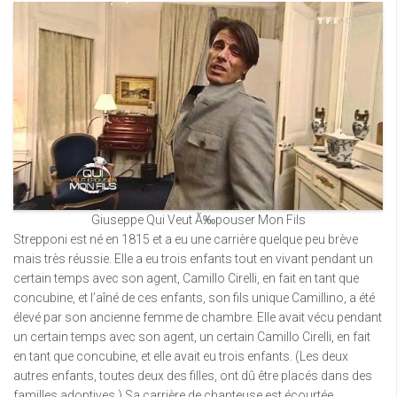
Giuseppe Qui Veut Ã‰pouser Mon Fils
Strepponi est né en 1815 et a eu une carrière quelque peu brève
mais très réussie. Elle a eu trois enfants tout en vivant pendant un
certain temps avec son agent, Camillo Cirelli, en fait en tant que
concubine, et l’aîné de ces enfants, son fils unique Camillino, a été
élevé par son ancienne femme de chambre. Elle avait vécu pendant
un certain temps avec son agent, un certain Camillo Cirelli, en fait
en tant que concubine, et elle avait eu trois enfants. (Les deux
autres enfants, toutes deux des filles, ont dû être placés dans des
familles adoptives.) Sa carrière de chanteuse est écourtée