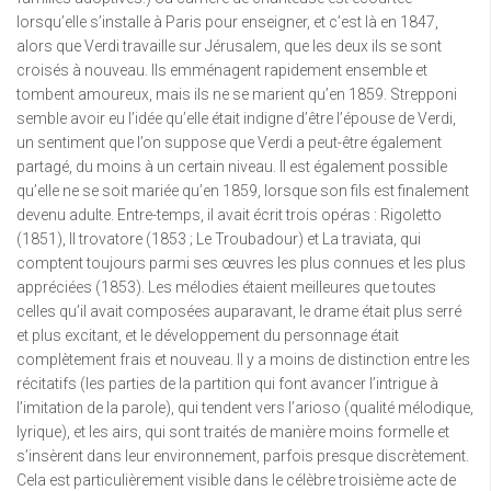
lorsqu’elle s’installe à Paris pour enseigner, et c’est là en 1847,
alors que Verdi travaille sur Jérusalem, que les deux ils se sont
croisés à nouveau. Ils emménagent rapidement ensemble et
tombent amoureux, mais ils ne se marient qu’en 1859. Strepponi
semble avoir eu l’idée qu’elle était indigne d’être l’épouse de Verdi,
un sentiment que l’on suppose que Verdi a peut-être également
partagé, du moins à un certain niveau. Il est également possible
qu’elle ne se soit mariée qu’en 1859, lorsque son fils est finalement
devenu adulte. Entre-temps, il avait écrit trois opéras : Rigoletto
(1851), Il trovatore (1853 ; Le Troubadour) et La traviata, qui
comptent toujours parmi ses œuvres les plus connues et les plus
appréciées (1853). Les mélodies étaient meilleures que toutes
celles qu’il avait composées auparavant, le drame était plus serré
et plus excitant, et le développement du personnage était
complètement frais et nouveau. Il y a moins de distinction entre les
récitatifs (les parties de la partition qui font avancer l’intrigue à
l’imitation de la parole), qui tendent vers l’arioso (qualité mélodique,
lyrique), et les airs, qui sont traités de manière moins formelle et
s’insèrent dans leur environnement, parfois presque discrètement.
Cela est particulièrement visible dans le célèbre troisième acte de