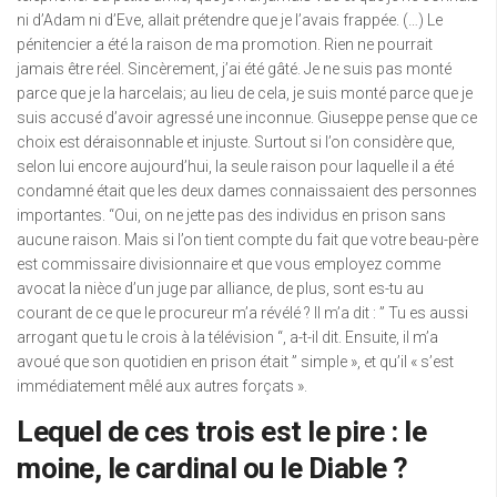
ni d’Adam ni d’Eve, allait prétendre que je l’avais frappée. (…) Le
pénitencier a été la raison de ma promotion. Rien ne pourrait
jamais être réel. Sincèrement, j’ai été gâté. Je ne suis pas monté
parce que je la harcelais; au lieu de cela, je suis monté parce que je
suis accusé d’avoir agressé une inconnue. Giuseppe pense que ce
choix est déraisonnable et injuste. Surtout si l’on considère que,
selon lui encore aujourd’hui, la seule raison pour laquelle il a été
condamné était que les deux dames connaissaient des personnes
importantes. “Oui, on ne jette pas des individus en prison sans
aucune raison. Mais si l’on tient compte du fait que votre beau-père
est commissaire divisionnaire et que vous employez comme
avocat la nièce d’un juge par alliance, de plus, sont es-tu au
courant de ce que le procureur m’a révélé ? Il m’a dit : ” Tu es aussi
arrogant que tu le crois à la télévision “, a-t-il dit. Ensuite, il m’a
avoué que son quotidien en prison était ” simple », et qu’il « s’est
immédiatement mêlé aux autres forçats ».
Lequel de ces trois est le pire : le
moine, le cardinal ou le Diable ?