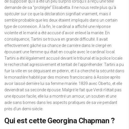
de supposer qu’il a été un peu surpris lorsqu’il a reçu une telle
demande de sa “protégée” Elisabetta. Il ne nous reste plus qu’à
spéculer sur ce que la déclaration signifiait vraiment, mais il
semble probable que les deux étaient impliqués dans un certain
type de connexion. À la fin, le cardinal a affiché une réponse
violente et le marié a été accusé d’avoir enlevé la mariée. En
conséquence, Tartini se trouva en grande difficulté. Il avait
effectivement gâché sa chance de carrière dans le clergé en
épousant une femme qui était en couple avec le cardinal local.
Tartini a été légalement accusé devant le tribunal et la police locale
le recherchait agressivement et tentait de l’appréhender. Tartini a pu
fuir la ville en se déguisant en pèlerin, et il a cherché la sécurité dans
le monastère habité par des moines franciscains à Assise après
avoir laissé derrière lui sa femme mariée. 1839 avec Oberto, et elle
deviendrait sa seconde épouse. Malgré le fait que Verdi n’était pas
une épouse facile, elle lui a montré un amour, un soutien et une
aide sans bornes dans les aspects pratiques de sa vie pendant
près d’un demi-siècle.
Qui est cette Georgina Chapman ?