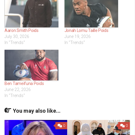
Aaron Smith Poids
Jonah Lomu Taille Poids
July 30, 2026
June 19, 2026
In "Trends"
In "Trends"
Ben Tameifuna Poids
June 22, 2026
In "Trends"
You may also like...
0
0