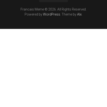
Francais Meme © 2026. All Rights Reserved.
Powered by
WordPress
. Theme by
Alx
.