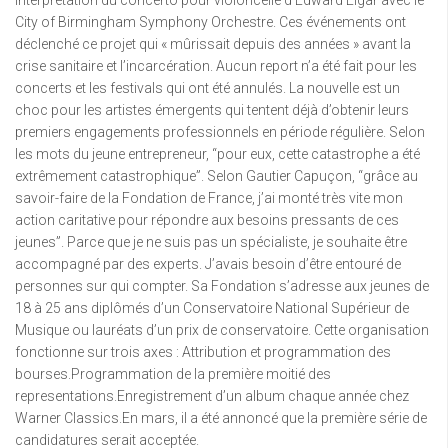
City of Birmingham Symphony Orchestre. Ces événements ont
déclenché ce projet qui « mûrissait depuis des années » avant la
crise sanitaire et l’incarcération. Aucun report n’a été fait pour les
concerts et les festivals qui ont été annulés. La nouvelle est un
choc pour les artistes émergents qui tentent déjà d’obtenir leurs
premiers engagements professionnels en période régulière. Selon
les mots du jeune entrepreneur, “pour eux, cette catastrophe a été
extrêmement catastrophique”. Selon Gautier Capuçon, “grâce au
savoir-faire de la Fondation de France, j’ai monté très vite mon
action caritative pour répondre aux besoins pressants de ces
jeunes”. Parce que je ne suis pas un spécialiste, je souhaite être
accompagné par des experts. J’avais besoin d’être entouré de
personnes sur qui compter. Sa Fondation s’adresse aux jeunes de
18 à 25 ans diplômés d’un Conservatoire National Supérieur de
Musique ou lauréats d’un prix de conservatoire. Cette organisation
fonctionne sur trois axes : Attribution et programmation des
bourses.Programmation de la première moitié des
representations.Enregistrement d’un album chaque année chez
Warner Classics.En mars, il a été annoncé que la première série de
candidatures serait acceptée.