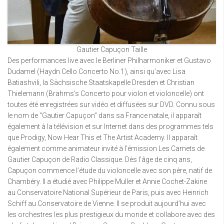
Gautier Capuçon Taille
Des performances live avec le Berliner Philharmoniker et Gustavo
Dudamel (Haydn Cello Concerto No.1), ainsi qu’avec Lisa
Batiashvili, la Sächsische Staatskapelle Dresden et Christian
Thielemann (Brahms’s Concerto pour violon et violoncelle) ont
toutes été enregistrées sur vidéo et diffusées sur DVD. Connu sous
le nom de “Gautier Capuçon” dans sa France natale, il apparaît
également à la télévision et sur Internet dans des programmes tels
que Prodigy, Now Hear This et The Artist Academy. Il apparaît
également comme animateur invité à l’émission Les Carnets de
Gautier Capuçon de Radio Classique. Dès l’âge de cinq ans,
Capuçon commence l’étude du violoncelle avec son père, natif de
Chambéry. Il a étudié avec Philippe Muller et Annie Cochet-Zakine
au Conservatoire National Supérieur de Paris, puis avec Heinrich
Schiff au Conservatoire de Vienne. Il se produit aujourd’hui avec
les orchestres les plus prestigieux du monde et collabore avec des