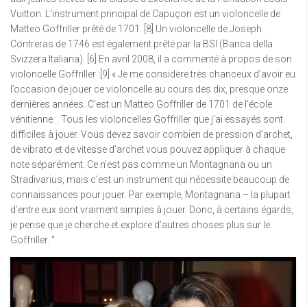
Vuitton. L’instrument principal de Capuçon est un violoncelle de
Matteo Goffriller prêté de 1701. [8] Un violoncelle de Joseph
Contreras de 1746 est également prêté par la BSI (Banca della
Svizzera Italiana). [6] En avril 2008, il a commenté à propos de son
violoncelle Goffriller :[9] « Je me considère très chanceux d’avoir eu
l’occasion de jouer ce violoncelle au cours des dix, presque onze
dernières années. C’est un Matteo Goffriller de 1701 de l’école
vénitienne. . Tous les violoncelles Goffriller que j’ai essayés sont
difficiles à jouer. Vous devez savoir combien de pression d’archet,
de vibrato et de vitesse d’archet vous pouvez appliquer à chaque
note séparément. Ce n’est pas comme un Montagnana ou un
Stradivarius, mais c’est un instrument qui nécessite beaucoup de
connaissances pour jouer. Par exemple, Montagnana – la plupart
d’entre eux sont vraiment simples à jouer. Donc, à certains égards,
je pense que je cherche et explore d’autres choses plus sur le
Goffriller. “