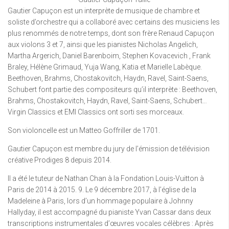
Gautier Capuçon est un interprète de musique de chambre et
soliste d’orchestre qui a collaboré avec certains des musiciens les
plus renommés de notre temps, dont son frère Renaud Capuçon
aux violons 3 et 7, ainsi que les pianistes Nicholas Angelich,
Martha Argerich, Daniel Barenboim, Stephen Kovacevich , Frank
Braley, Hélène Grimaud, Yuja Wang, Katia et Marielle Labèque.
Beethoven, Brahms, Chostakovitch, Haydn, Ravel, Saint-Saens,
Schubert font partie des compositeurs qu’il interprète : Beethoven,
Brahms, Chostakovitch, Haydn, Ravel, Saint-Saens, Schubert…
Virgin Classics et EMI Classics ont sorti ses morceaux.
Son violoncelle est un Matteo Goffriller de 1701.
Gautier Capuçon est membre du jury de l’émission de télévision
créative Prodiges 8 depuis 2014.
Il a été le tuteur de Nathan Chan à la Fondation Louis-Vuitton à
Paris de 2014 à 2015. 9. Le 9 décembre 2017, à l’église de la
Madeleine à Paris, lors d’un hommage populaire à Johnny
Hallyday, il est accompagné du pianiste Yvan Cassar dans deux
transcriptions instrumentales d’œuvres vocales célèbres : Après