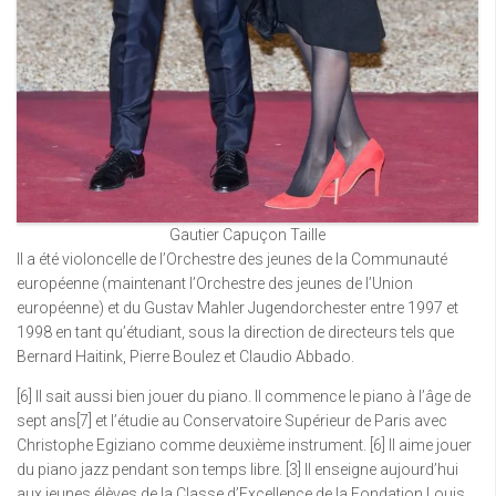
Gautier Capuçon Taille
Il a été violoncelle de l’Orchestre des jeunes de la Communauté
européenne (maintenant l’Orchestre des jeunes de l’Union
européenne) et du Gustav Mahler Jugendorchester entre 1997 et
1998 en tant qu’étudiant, sous la direction de directeurs tels que
Bernard Haitink, Pierre Boulez et Claudio Abbado.
[6] Il sait aussi bien jouer du piano. Il commence le piano à l’âge de
sept ans[7] et l’étudie au Conservatoire Supérieur de Paris avec
Christophe Egiziano comme deuxième instrument. [6] Il aime jouer
du piano jazz pendant son temps libre. [3] Il enseigne aujourd’hui
aux jeunes élèves de la Classe d’Excellence de la Fondation Louis