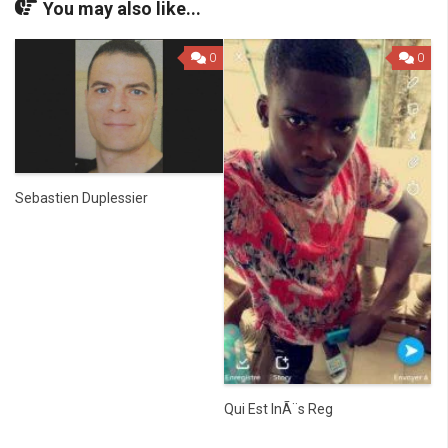
You may also like...
0
0
Sebastien Duplessier
Qui Est InÃ¨s Reg