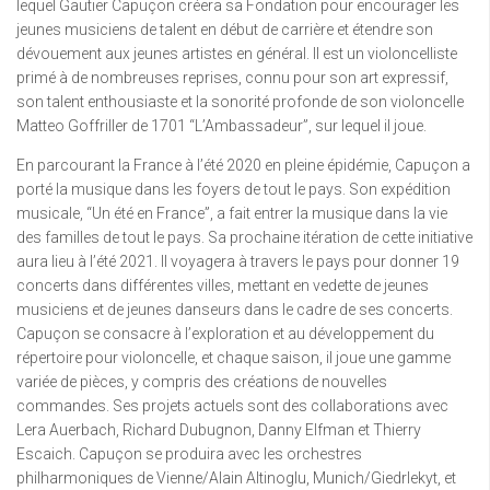
lequel Gautier Capuçon créera sa Fondation pour encourager les
jeunes musiciens de talent en début de carrière et étendre son
dévouement aux jeunes artistes en général. Il est un violoncelliste
primé à de nombreuses reprises, connu pour son art expressif,
son talent enthousiaste et la sonorité profonde de son violoncelle
Matteo Goffriller de 1701 “L’Ambassadeur”, sur lequel il joue.
En parcourant la France à l’été 2020 en pleine épidémie, Capuçon a
porté la musique dans les foyers de tout le pays. Son expédition
musicale, “Un été en France”, a fait entrer la musique dans la vie
des familles de tout le pays. Sa prochaine itération de cette initiative
aura lieu à l’été 2021. Il voyagera à travers le pays pour donner 19
concerts dans différentes villes, mettant en vedette de jeunes
musiciens et de jeunes danseurs dans le cadre de ses concerts.
Capuçon se consacre à l’exploration et au développement du
répertoire pour violoncelle, et chaque saison, il joue une gamme
variée de pièces, y compris des créations de nouvelles
commandes. Ses projets actuels sont des collaborations avec
Lera Auerbach, Richard Dubugnon, Danny Elfman et Thierry
Escaich. Capuçon se produira avec les orchestres
philharmoniques de Vienne/Alain Altinoglu, Munich/Giedrlekyt, et