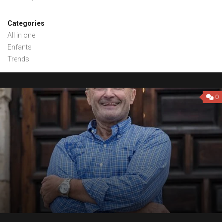
Categories
All in one
Enfants
Trends
0