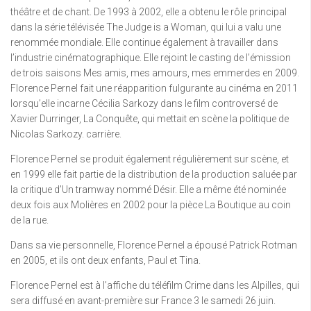
théâtre et de chant. De 1993 à 2002, elle a obtenu le rôle principal
dans la série télévisée The Judge is a Woman, qui lui a valu une
renommée mondiale. Elle continue également à travailler dans
l’industrie cinématographique. Elle rejoint le casting de l’émission
de trois saisons Mes amis, mes amours, mes emmerdes en 2009.
Florence Pernel fait une réapparition fulgurante au cinéma en 2011
lorsqu’elle incarne Cécilia Sarkozy dans le film controversé de
Xavier Durringer, La Conquête, qui mettait en scène la politique de
Nicolas Sarkozy. carrière.
Florence Pernel se produit également régulièrement sur scène, et
en 1999 elle fait partie de la distribution de la production saluée par
la critique d’Un tramway nommé Désir. Elle a même été nominée
deux fois aux Molières en 2002 pour la pièce La Boutique au coin
de la rue.
Dans sa vie personnelle, Florence Pernel a épousé Patrick Rotman
en 2005, et ils ont deux enfants, Paul et Tina.
Florence Pernel est à l’affiche du téléfilm Crime dans les Alpilles, qui
sera diffusé en avant-première sur France 3 le samedi 26 juin.