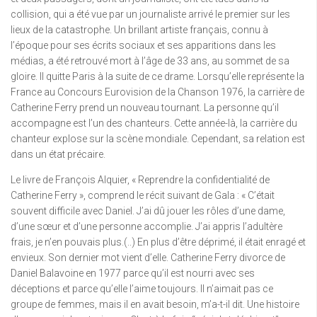
collision, qui a été vue par un journaliste arrivé le premier sur les
lieux de la catastrophe. Un brillant artiste français, connu à
l’époque pour ses écrits sociaux et ses apparitions dans les
médias, a été retrouvé mort à l’âge de 33 ans, au sommet de sa
gloire. Il quitte Paris à la suite de ce drame. Lorsqu’elle représente la
France au Concours Eurovision de la Chanson 1976, la carrière de
Catherine Ferry prend un nouveau tournant. La personne qu’il
accompagne est l’un des chanteurs. Cette année-là, la carrière du
chanteur explose sur la scène mondiale. Cependant, sa relation est
dans un état précaire.
Le livre de François Alquier, « Reprendre la confidentialité de
Catherine Ferry », comprend le récit suivant de Gala : « C’était
souvent difficile avec Daniel. J’ai dû jouer les rôles d’une dame,
d’une sœur et d’une personne accomplie. J’ai appris l’adultère
frais, je n’en pouvais plus.(..) En plus d’être déprimé, il était enragé et
envieux. Son dernier mot vient d’elle. Catherine Ferry divorce de
Daniel Balavoine en 1977 parce qu’il est nourri avec ses
déceptions et parce qu’elle l’aime toujours. Il n’aimait pas ce
groupe de femmes, mais il en avait besoin, m’a-t-il dit. Une histoire