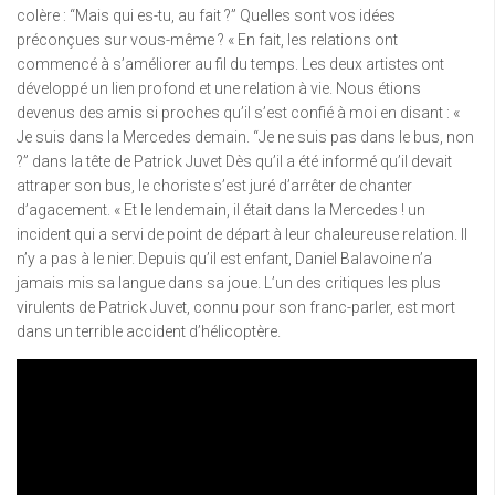
colère : “Mais qui es-tu, au fait ?” Quelles sont vos idées
préconçues sur vous-même ? « En fait, les relations ont
commencé à s’améliorer au fil du temps. Les deux artistes ont
développé un lien profond et une relation à vie. Nous étions
devenus des amis si proches qu’il s’est confié à moi en disant : «
Je suis dans la Mercedes demain. “Je ne suis pas dans le bus, non
?” dans la tête de Patrick Juvet Dès qu’il a été informé qu’il devait
attraper son bus, le choriste s’est juré d’arrêter de chanter
d’agacement. « Et le lendemain, il était dans la Mercedes ! un
incident qui a servi de point de départ à leur chaleureuse relation. Il
n’y a pas à le nier. Depuis qu’il est enfant, Daniel Balavoine n’a
jamais mis sa langue dans sa joue. L’un des critiques les plus
virulents de Patrick Juvet, connu pour son franc-parler, est mort
dans un terrible accident d’hélicoptère.