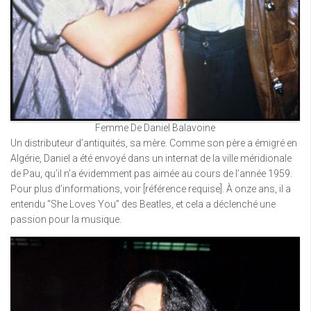
Femme De Daniel Balavoine
Un distributeur d’antiquités, sa mère. Comme son père a émigré en
Algérie, Daniel a été envoyé dans un internat de la ville méridionale
de Pau, qu’il n’a évidemment pas aimée au cours de l’année 1959.
Pour plus d’informations, voir [référence requise]. À onze ans, il a
entendu “She Loves You” des Beatles, et cela a déclenché une
passion pour la musique.