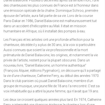
Daniel Balavoine. Plusieurs décennies après sa terrible mort, l’une
des chanteuses les plus connues de France est à l’honneur dans
une émission spéciale de la chaîne. Dominique Schroo, première
épouse de l’artiste, aura fait partie de sa vie. Lors de la course
Paris-Dakar en 1986, Daniel Balavoine est malheureusement tué
dans un accident d’hélicoptère au Mali. Il était en mission
humanitaire en Afrique, où il installait des pompes à eau.
Les Français et les artistes ont une profonde affection pour la
chanteuse, décédée il y a plus de 30 ans, à la voix si particulière.
Aussi connues que soient la vie professionnelle et la mort
prématurée de Daniel Balavoine, les origines, et notamment la vie
privée de l’artiste, restent pour la plupart obscures. Dans un
nouveau livre, “Daniel Balavoine, un homme authentique”
(François Alquier, éditions Pygmalion), on découvre qu’il a partagé
la vie d’une chanteuse, Catherine Ferry, au début des années 1970.
Dans le club parisien où jouait Daniel Balavoine, membre d’un
groupe de musique, une jeune fille de 18 ans l’a rencontré. C’est sa
voix inhabituelle qui a attiré la jeune femme, qui n’avait que 19 ans.
Les deux se croisent quelques années plus tard. En 1974, Catherine
Ferry a interprété une chanson écrite par le chanteur lors d’une