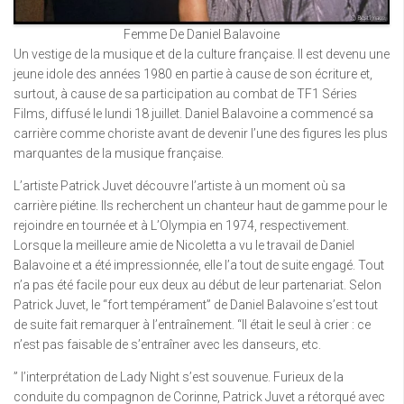
Femme De Daniel Balavoine
Un vestige de la musique et de la culture française. Il est devenu une
jeune idole des années 1980 en partie à cause de son écriture et,
surtout, à cause de sa participation au combat de TF1 Séries
Films, diffusé le lundi 18 juillet. Daniel Balavoine a commencé sa
carrière comme choriste avant de devenir l’une des figures les plus
marquantes de la musique française.
L’artiste Patrick Juvet découvre l’artiste à un moment où sa
carrière piétine. Ils recherchent un chanteur haut de gamme pour le
rejoindre en tournée et à L’Olympia en 1974, respectivement.
Lorsque la meilleure amie de Nicoletta a vu le travail de Daniel
Balavoine et a été impressionnée, elle l’a tout de suite engagé. Tout
n’a pas été facile pour eux deux au début de leur partenariat. Selon
Patrick Juvet, le “fort tempérament” de Daniel Balavoine s’est tout
de suite fait remarquer à l’entraînement. “Il était le seul à crier : ce
n’est pas faisable de s’entraîner avec les danseurs, etc.
” l’interprétation de Lady Night s’est souvenue. Furieux de la
conduite du compagnon de Corinne, Patrick Juvet a rétorqué avec