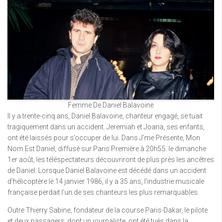
Femme De Daniel Balavoine
Il y a trente-cinq ans, Daniel Balavoine, chanteur engagé, se tuait
tragiquement dans un accident. Jeremiah et Joana, ses enfants,
ont été laissés pour s’occuper de lui. Dans J’me Présente, Mon
Nom Est Daniel, diffusé sur Paris Première à 20h55. le dimanche
1er août, les téléspectateurs découvriront de plus près les ancêtres
de Daniel. Lorsque Daniel Balavoine est décédé dans un accident
d’hélicoptère le 14 janvier 1986, il y a 35 ans, l’industrie musicale
française perdait l’un de ses chanteurs les plus remarquables.
Outre Thierry Sabine, fondateur de la course Paris-Dakar, le pilote
et deux passagers, dont un journaliste, ont été tués dans la