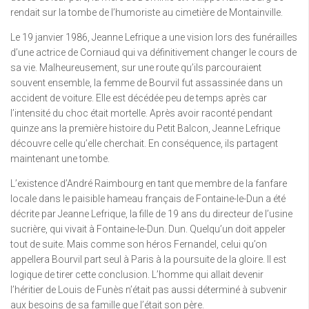
rendait sur la tombe de l’humoriste au cimetière de Montainville.
Le 19 janvier 1986, Jeanne Lefrique a une vision lors des funérailles
d’une actrice de Corniaud qui va définitivement changer le cours de
sa vie. Malheureusement, sur une route qu’ils parcouraient
souvent ensemble, la femme de Bourvil fut assassinée dans un
accident de voiture. Elle est décédée peu de temps après car
l’intensité du choc était mortelle. Après avoir raconté pendant
quinze ans la première histoire du Petit Balcon, Jeanne Lefrique
découvre celle qu’elle cherchait. En conséquence, ils partagent
maintenant une tombe.
L’existence d’André Raimbourg en tant que membre de la fanfare
locale dans le paisible hameau français de Fontaine-le-Dun a été
décrite par Jeanne Lefrique, la fille de 19 ans du directeur de l’usine
sucrière, qui vivait à Fontaine-le-Dun. Dun. Quelqu’un doit appeler
tout de suite. Mais comme son héros Fernandel, celui qu’on
appellera Bourvil part seul à Paris à la poursuite de la gloire. Il est
logique de tirer cette conclusion. L’homme qui allait devenir
l’héritier de Louis de Funès n’était pas aussi déterminé à subvenir
aux besoins de sa famille que l’était son père.