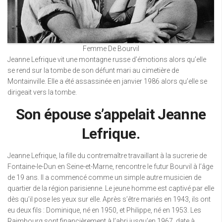
Femme De Bourvil
Jeanne Lefrique vit une montagne russe d’émotions alors qu’elle
se rend sur la tombe de son défunt mari au cimetière de
Montainville. Elle a été assassinée en janvier 1986 alors qu’elle se
dirigeait vers la tombe.
Son épouse s’appelait Jeanne
Lefrique.
Jeanne Lefrique, la fille du contremaître travaillant à la sucrerie de
Fontaine-le-Dun en Seine-et-Marne, rencontre le futur Bourvil à l’âge
de 19 ans. Il a commencé comme un simple autre musicien de
quartier de la région parisienne. Le jeune homme est captivé par elle
dès qu’il pose les yeux sur elle. Après s’être mariés en 1943, ils ont
eu deux fils : Dominique, né en 1950, et Philippe, né en 1953. Les
Raimbourg sont financièrement à l’abri jusqu’en 1967, date à