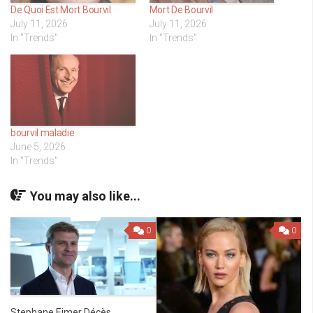
De Quoi Est Mort Bourvil
Mort De Bourvil
July 11, 2026
July 11, 2026
In "Trends"
In "Trends"
bourvil maladie
June 5, 2026
In "Trends"
You may also like...
0
0
Stephane Eimer Décès