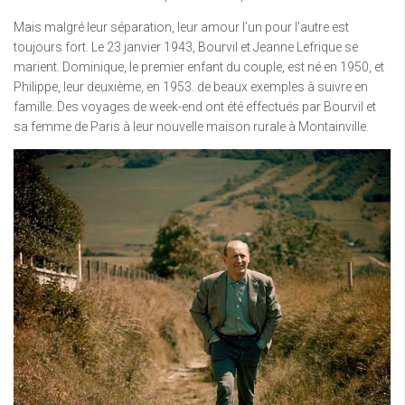
Mais malgré leur séparation, leur amour l’un pour l’autre est
toujours fort. Le 23 janvier 1943, Bourvil et Jeanne Lefrique se
marient. Dominique, le premier enfant du couple, est né en 1950, et
Philippe, leur deuxième, en 1953. de beaux exemples à suivre en
famille. Des voyages de week-end ont été effectués par Bourvil et
sa femme de Paris à leur nouvelle maison rurale à Montainville.