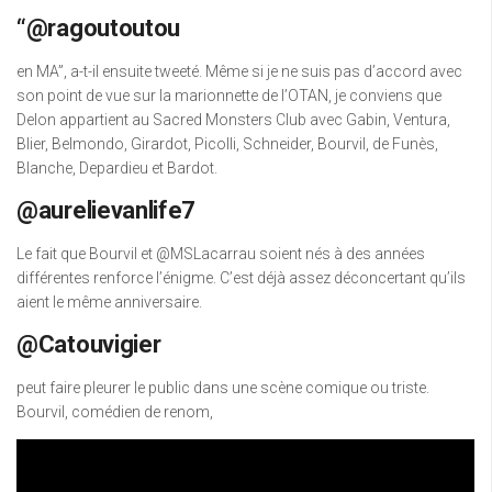
“@ragoutoutou
en MA”, a-t-il ensuite tweeté. Même si je ne suis pas d’accord avec
son point de vue sur la marionnette de l’OTAN, je conviens que
Delon appartient au Sacred Monsters Club avec Gabin, Ventura,
Blier, Belmondo, Girardot, Picolli, Schneider, Bourvil, de Funès,
Blanche, Depardieu et Bardot.
@aurelievanlife7
Le fait que Bourvil et @MSLacarrau soient nés à des années
différentes renforce l’énigme. C’est déjà assez déconcertant qu’ils
aient le même anniversaire.
@Catouvigier
peut faire pleurer le public dans une scène comique ou triste.
Bourvil, comédien de renom,