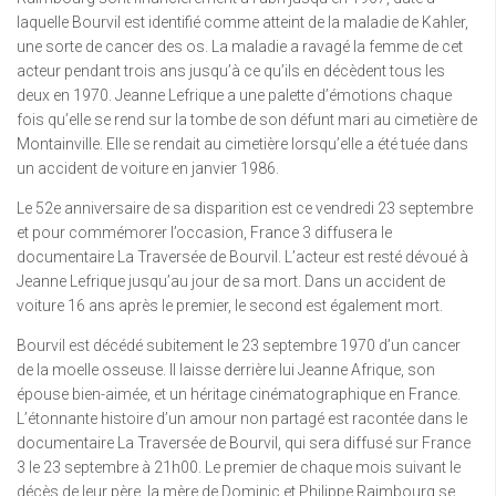
laquelle Bourvil est identifié comme atteint de la maladie de Kahler,
une sorte de cancer des os. La maladie a ravagé la femme de cet
acteur pendant trois ans jusqu’à ce qu’ils en décèdent tous les
deux en 1970. Jeanne Lefrique a une palette d’émotions chaque
fois qu’elle se rend sur la tombe de son défunt mari au cimetière de
Montainville. Elle se rendait au cimetière lorsqu’elle a été tuée dans
un accident de voiture en janvier 1986.
Le 52e anniversaire de sa disparition est ce vendredi 23 septembre
et pour commémorer l’occasion, France 3 diffusera le
documentaire La Traversée de Bourvil. L’acteur est resté dévoué à
Jeanne Lefrique jusqu’au jour de sa mort. Dans un accident de
voiture 16 ans après le premier, le second est également mort.
Bourvil est décédé subitement le 23 septembre 1970 d’un cancer
de la moelle osseuse. Il laisse derrière lui Jeanne Afrique, son
épouse bien-aimée, et un héritage cinématographique en France.
L’étonnante histoire d’un amour non partagé est racontée dans le
documentaire La Traversée de Bourvil, qui sera diffusé sur France
3 le 23 septembre à 21h00. Le premier de chaque mois suivant le
décès de leur père, la mère de Dominic et Philippe Raimbourg se