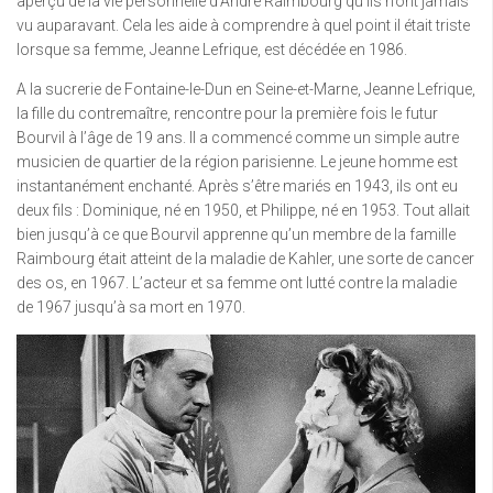
aperçu de la vie personnelle d’André Raimbourg qu’ils n’ont jamais
vu auparavant. Cela les aide à comprendre à quel point il était triste
lorsque sa femme, Jeanne Lefrique, est décédée en 1986.
A la sucrerie de Fontaine-le-Dun en Seine-et-Marne, Jeanne Lefrique,
la fille du contremaître, rencontre pour la première fois le futur
Bourvil à l’âge de 19 ans. Il a commencé comme un simple autre
musicien de quartier de la région parisienne. Le jeune homme est
instantanément enchanté. Après s’être mariés en 1943, ils ont eu
deux fils : Dominique, né en 1950, et Philippe, né en 1953. Tout allait
bien jusqu’à ce que Bourvil apprenne qu’un membre de la famille
Raimbourg était atteint de la maladie de Kahler, une sorte de cancer
des os, en 1967. L’acteur et sa femme ont lutté contre la maladie
de 1967 jusqu’à sa mort en 1970.