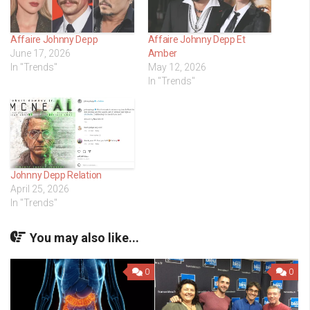
Affaire Johnny Depp
Affaire Johnny Depp Et
June 17, 2026
Amber
In "Trends"
May 12, 2026
In "Trends"
Johnny Depp Relation
April 25, 2026
In "Trends"
You may also like...
0
0