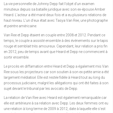
La vie personnelle de Johnny Depp fait l’objet d’un examen
minutieux depuis sa bataille juridique avec son ex-épouse Amber
Heard. L’acteur a été marié deux fois et a eu plusieurs relations de
haut niveau. L’un d’eux était avec Tasya Van Ree, une photographe
et peintre américaine.
Van Ree et Depp étaient en couple entre 2008 et 2012. Pendant ce
temps, le couple a assisté ensemble à des événements sur le tapis
rouge et semblait très amoureux. Cependant, leur relation a pris fin
en 2012, peu de temps avant que Heard et Depp ne commencent à
sortir ensemble.
Le procès en diffamation entre Heard et Depp a également mis Van
Ree sous les projecteurs car son soutien à son ex-petite amie a été
largement médiatisé. Elle est restée fidèle à Heard tout au long du
processus judiciaire, malgré les allégations qui ont été faites à son
sujet devant le tribunal par les avocats de Depp.
La relation de Van Ree avec Heard est également remarquable car
elle est antérieure à sa relation avec Depp. Les deux femmes ont eu
une relation à long terme de 2009 à 2012, date à laquelle elle s’est