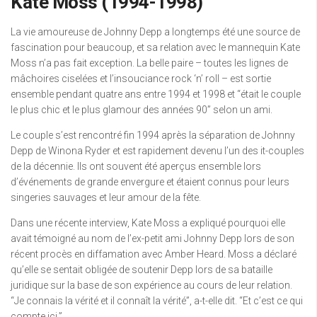
Kate Moss (1994-1998)
La vie amoureuse de Johnny Depp a longtemps été une source de
fascination pour beaucoup, et sa relation avec le mannequin Kate
Moss n’a pas fait exception. La belle paire – toutes les lignes de
mâchoires ciselées et l’insouciance rock ‘n’ roll – est sortie
ensemble pendant quatre ans entre 1994 et 1998 et “était le couple
le plus chic et le plus glamour des années 90” selon un ami.
Le couple s’est rencontré fin 1994 après la séparation de Johnny
Depp de Winona Ryder et est rapidement devenu l’un des it-couples
de la décennie. Ils ont souvent été aperçus ensemble lors
d’événements de grande envergure et étaient connus pour leurs
singeries sauvages et leur amour de la fête.
Dans une récente interview, Kate Moss a expliqué pourquoi elle
avait témoigné au nom de l’ex-petit ami Johnny Depp lors de son
récent procès en diffamation avec Amber Heard. Moss a déclaré
qu’elle se sentait obligée de soutenir Depp lors de sa bataille
juridique sur la base de son expérience au cours de leur relation.
“Je connais la vérité et il connaît la vérité”, a-t-elle dit. “Et c’est ce qui
compte ici.”