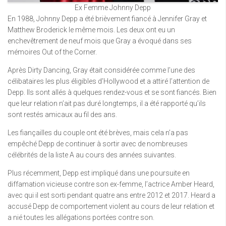
Ex Femme Johnny Depp
En 1988, Johnny Depp a été brièvement fiancé à Jennifer Gray et
Matthew Broderick le même mois. Les deux ont eu un
enchevêtrement de neuf mois que Gray a évoqué dans ses
mémoires Out of the Corner.
Après Dirty Dancing, Gray était considérée comme l’une des
célibataires les plus éligibles d’Hollywood et a attiré l’attention de
Depp. Ils sont allés à quelques rendez-vous et se sont fiancés. Bien
que leur relation n’ait pas duré longtemps, il a été rapporté qu’ils
sont restés amicaux au fil des ans.
Les fiançailles du couple ont été brèves, mais cela n’a pas
empêché Depp de continuer à sortir avec de nombreuses
célébrités de la liste A au cours des années suivantes.
Plus récemment, Depp est impliqué dans une poursuite en
diffamation vicieuse contre son ex-femme, l’actrice Amber Heard,
avec qui il est sorti pendant quatre ans entre 2012 et 2017. Heard a
accusé Depp de comportement violent au cours de leur relation et
a nié toutes les allégations portées contre son.