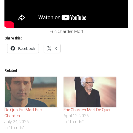
Eric Charden Mort
Share this:
Facebook
X
Related
De Quoi Est Mort Eric
Eric Charden Mort De Quoi
Charden
April 12, 2026
July 24, 2026
In "Trends"
In "Trends"