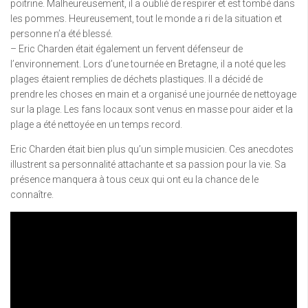
poitrine. Malheureusement, il a oublié de respirer et est tombé dans
les pommes. Heureusement, tout le monde a ri de la situation et
personne n’a été blessé.
– Eric Charden était également un fervent défenseur de
l’environnement. Lors d’une tournée en Bretagne, il a noté que les
plages étaient remplies de déchets plastiques. Il a décidé de
prendre les choses en main et a organisé une journée de nettoyage
sur la plage. Les fans locaux sont venus en masse pour aider et la
plage a été nettoyée en un temps record.
Eric Charden était bien plus qu’un simple musicien. Ces anecdotes
illustrent sa personnalité attachante et sa passion pour la vie. Sa
présence manquera à tous ceux qui ont eu la chance de le
connaître.