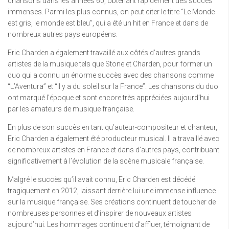
chansons dans les années 60, obtenant rapidement des succès
immenses. Parmi les plus connus, on peut citer le titre “Le Monde
est gris, le monde est bleu”, qui a été un hit en France et dans de
nombreux autres pays européens.
Eric Charden a également travaillé aux côtés d’autres grands
artistes de la musique tels que Stone et Charden, pour former un
duo qui a connu un énorme succès avec des chansons comme
“L’Aventura” et “Il y a du soleil sur la France”. Les chansons du duo
ont marqué l’époque et sont encore très appréciées aujourd’hui
par les amateurs de musique française.
En plus de son succès en tant qu’auteur-compositeur et chanteur,
Eric Charden a également été producteur musical. Il a travaillé avec
de nombreux artistes en France et dans d’autres pays, contribuant
significativement à l’évolution de la scène musicale française.
Malgré le succès qu’il avait connu, Eric Charden est décédé
tragiquement en 2012, laissant derrière lui une immense influence
sur la musique française. Ses créations continuent de toucher de
nombreuses personnes et d’inspirer de nouveaux artistes
aujourd’hui. Les hommages continuent d’affluer, témoignant de