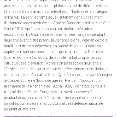
deuxième enfant du couple, est né. Malgré la profession de son
père en tant que professeur de philosophie et de littérature, le jeune
Charles de Gaulle avait un vif intérêt pour l’histoire et la stratégie
militaires. Il a servi comme sous-lieutenant dans un régiment
d’infanterie après avoir été diplômé de l’Académie militaire de Saint-
Cyr en 1913. Après avoir obtenu son diplôme d’études
secondaires, De Gaulle a servi dans l’armée française pendant
deux ans avant d’être promu lieutenant-colonel. Vétéran de trois
batailles et de trois dépêches, il a passé deux ans et demi en
captivité en tant que prisonnier de guerre pendant la Première
Guerre mondiale (au cours de laquelle il a fait cinq tentatives
infructueuses d’évasion). Après son passage de deux ans à
l’École supérieure de guerre pour le perfectionnement militaire, le
maréchal Pétain l’installe à Saint-Cyr, où il enseigne avant d’intégrer
le Conseil suprême (École de guerre). Pendant l’occupation
allemande de la Rhénanie de 1927 à 1929, il constate de visu la
fragilité des défenses françaises. Il a servi au Moyen-Orient
pendant deux ans avant d’être promu lieutenant-colonel et a
travaillé pour le secrétariat du Conseil de la défense nationale
pendant quatre ans.