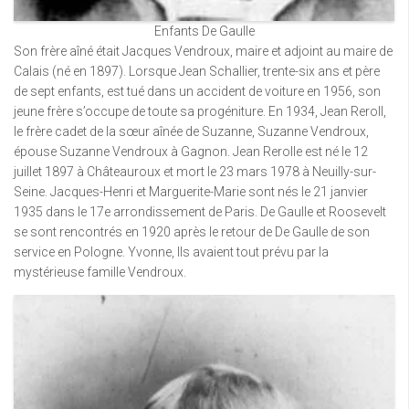
Enfants De Gaulle
Son frère aîné était Jacques Vendroux, maire et adjoint au maire de
Calais (né en 1897). Lorsque Jean Schallier, trente-six ans et père
de sept enfants, est tué dans un accident de voiture en 1956, son
jeune frère s’occupe de toute sa progéniture. En 1934, Jean Reroll,
le frère cadet de la sœur aînée de Suzanne, Suzanne Vendroux,
épouse Suzanne Vendroux à Gagnon. Jean Rerolle est né le 12
juillet 1897 à Châteauroux et mort le 23 mars 1978 à Neuilly-sur-
Seine. Jacques-Henri et Marguerite-Marie sont nés le 21 janvier
1935 dans le 17e arrondissement de Paris. De Gaulle et Roosevelt
se sont rencontrés en 1920 après le retour de De Gaulle de son
service en Pologne. Yvonne, Ils avaient tout prévu par la
mystérieuse famille Vendroux.