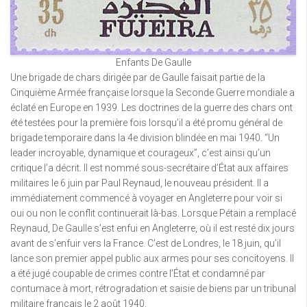
Enfants De Gaulle
Une brigade de chars dirigée par de Gaulle faisait partie de la
Cinquième Armée française lorsque la Seconde Guerre mondiale a
éclaté en Europe en 1939. Les doctrines de la guerre des chars ont
été testées pour la première fois lorsqu’il a été promu général de
brigade temporaire dans la 4e division blindée en mai 1940. “Un
leader incroyable, dynamique et courageux”, c’est ainsi qu’un
critique l’a décrit. Il est nommé sous-secrétaire d’État aux affaires
militaires le 6 juin par Paul Reynaud, le nouveau président. Il a
immédiatement commencé à voyager en Angleterre pour voir si
oui ou non le conflit continuerait là-bas. Lorsque Pétain a remplacé
Reynaud, De Gaulle s’est enfui en Angleterre, où il est resté dix jours
avant de s’enfuir vers la France. C’est de Londres, le 18 juin, qu’il
lance son premier appel public aux armes pour ses concitoyens. Il
a été jugé coupable de crimes contre l’État et condamné par
contumace à mort, rétrogradation et saisie de biens par un tribunal
militaire français le 2 août 1940.