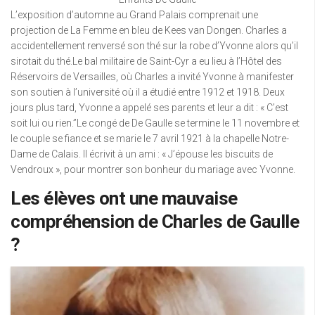
L’exposition d’automne au Grand Palais comprenait une
projection de La Femme en bleu de Kees van Dongen. Charles a
accidentellement renversé son thé sur la robe d’Yvonne alors qu’il
sirotait du thé.Le bal militaire de Saint-Cyr a eu lieu à l’Hôtel des
Réservoirs de Versailles, où Charles a invité Yvonne à manifester
son soutien à l’université où il a étudié entre 1912 et 1918. Deux
jours plus tard, Yvonne a appelé ses parents et leur a dit : « C’est
soit lui ou rien.”Le congé de De Gaulle se termine le 11 novembre et
le couple se fiance et se marie le 7 avril 1921 à la chapelle Notre-
Dame de Calais. Il écrivit à un ami : « J’épouse les biscuits de
Vendroux », pour montrer son bonheur du mariage avec Yvonne.
Les élèves ont une mauvaise
compréhension de Charles de Gaulle
?