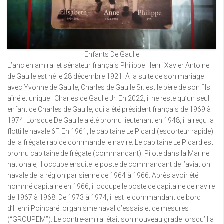
Enfants De Gaulle
L’ancien amiral et sénateur français Philippe Henri Xavier Antoine
de Gaulle est né le 28 décembre 1921. À la suite de son mariage
avec Yvonne de Gaulle, Charles de Gaulle Sr. est le père de son fils
aîné et unique : Charles de Gaulle Jr. En 2022, il ne reste qu’un seul
enfant de Charles de Gaulle, qui a été président français de 1969 à
1974. Lorsque De Gaulle a été promu lieutenant en 1948, il a reçu la
flottille navale 6F. En 1961, le capitaine Le Picard (escorteur rapide)
de la frégate rapide commande le navire. Le capitaine Le Picard est
promu capitaine de frégate (commandant). Pilote dans la Marine
nationale, il occupe ensuite le poste de commandant de l’aviation
navale de la région parisienne de 1964 à 1966. Après avoir été
nommé capitaine en 1966, il occupe le poste de capitaine de navire
de 1967 à 1968. De 1973 à 1974, il est le commandant de bord
d’Henri Poincaré. organisme naval d’essais et de mesures
(“GROUPEM”). Le contre-amiral était son nouveau grade lorsqu’il a