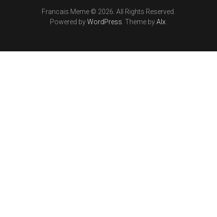
Francais Meme © 2026. All Rights Reserved.
Powered by
WordPress
. Theme by
Alx
.