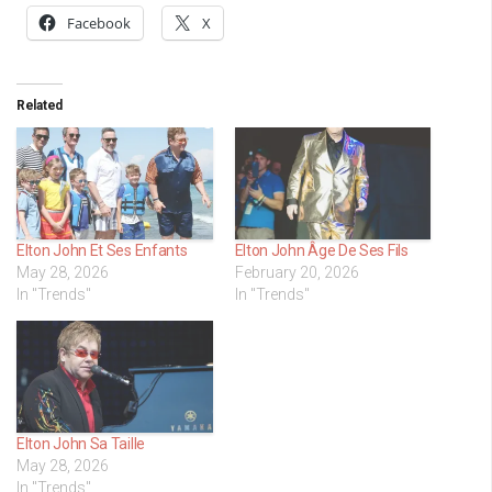
Facebook
X
Related
Elton John Et Ses Enfants
Elton John Âge De Ses Fils
May 28, 2026
February 20, 2026
In "Trends"
In "Trends"
Elton John Sa Taille
May 28, 2026
In "Trends"