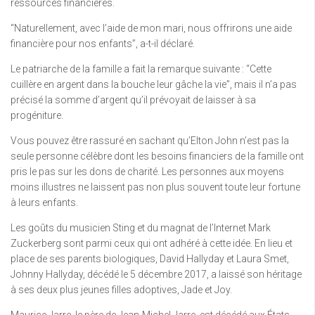
ressources financières.
“Naturellement, avec l’aide de mon mari, nous offrirons une aide
financière pour nos enfants”, a-t-il déclaré.
Le patriarche de la famille a fait la remarque suivante : “Cette
cuillère en argent dans la bouche leur gâche la vie”, mais il n’a pas
précisé la somme d’argent qu’il prévoyait de laisser à sa
progéniture.
Vous pouvez être rassuré en sachant qu’Elton John n’est pas la
seule personne célèbre dont les besoins financiers de la famille ont
pris le pas sur les dons de charité. Les personnes aux moyens
moins illustres ne laissent pas non plus souvent toute leur fortune
à leurs enfants.
Les goûts du musicien Sting et du magnat de l’Internet Mark
Zuckerberg sont parmi ceux qui ont adhéré à cette idée. En lieu et
place de ses parents biologiques, David Hallyday et Laura Smet,
Johnny Hallyday, décédé le 5 décembre 2017, a laissé son héritage
à ses deux plus jeunes filles adoptives, Jade et Joy.