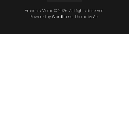
Francais Meme © 2026. All Rights Reserved.
Powered by
WordPress
. Theme by
Alx
.