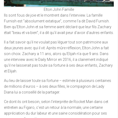
Elton John Famille
Ils sont fous de joie et le montrent dans l’interview. La famille
Furnish est “absolument extatique”, comme l’a dit David Furnish.
Bien qu’Elton John et sa femme aient déclaré que leur fils Zachary
était “beau et va bien”, il a dit qu’il avait peur d’avoir d’autres enfants.
Il a fait savoir qu’il ne voulait pas léguer tout son patrimoine aux
deux jeunes avec qui il vit. Après mûre réflexion, Elton John a fait
son choix. Zachary a 11 ans, alors qu’Elijah n’a que 9 ans. Dans
une interview avec le Daily Mirror en 2016, il a clairement indiqué
qu’il ne laisserait pas toute sa fortune à ses deux enfants, Zachary
et Elijah.
Au lieu de laisser toute sa fortune – estimée à plusieurs centaines
de millions d’euros – à ses deux filles, le compagnon de Lady
Diana lui a conseillé de la partager.
Ce dont ils ont besoin, selon l’interprète de Rocket Man dans cet
entretien au Figaro, c’est un retour à la normale, une certaine
appréciation du dur labeur et une saine considération pour ses