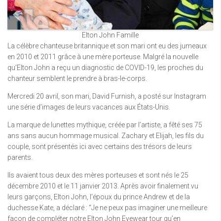
Elton John Famille
La célèbre chanteuse britannique et son mari ont eu des jumeaux
en 2010 et 2011 grâce à une mère porteuse. Malgré la nouvelle
qu’Elton John a reçu un diagnostic de COVID-19, les proches du
chanteur semblent le prendre à bras-le-corps.
Mercredi 20 avril, son mari, David Furnish, a posté sur Instagram
une série d’images de leurs vacances aux États-Unis.
La marque de lunettes mythique, créée par l’artiste, a fêté ses 75
ans sans aucun hommage musical. Zachary et Elijah, les fils du
couple, sont présentés ici avec certains des trésors de leurs
parents.
Ils avaient tous deux des mères porteuses et sont nés le 25
décembre 2010 et le 11 janvier 2013. Après avoir finalement vu
leurs garçons, Elton John, l’époux du prince Andrew et de la
duchesse Kate, a déclaré : “Je ne peux pas imaginer une meilleure
façon de compléter notre Elton John Eyewear tour qu’en