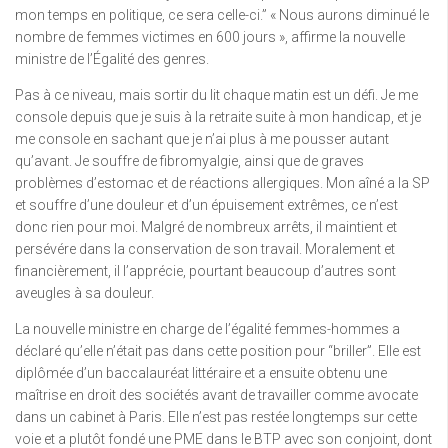
mon temps en politique, ce sera celle-ci.” « Nous aurons diminué le
nombre de femmes victimes en 600 jours », affirme la nouvelle
ministre de l’Égalité des genres.
Pas à ce niveau, mais sortir du lit chaque matin est un défi. Je me
console depuis que je suis à la retraite suite à mon handicap, et je
me console en sachant que je n’ai plus à me pousser autant
qu’avant. Je souffre de fibromyalgie, ainsi que de graves
problèmes d’estomac et de réactions allergiques. Mon aîné a la SP
et souffre d’une douleur et d’un épuisement extrêmes, ce n’est
donc rien pour moi. Malgré de nombreux arrêts, il maintient et
persévére dans la conservation de son travail. Moralement et
financièrement, il l’apprécie, pourtant beaucoup d’autres sont
aveugles à sa douleur.
La nouvelle ministre en charge de l’égalité femmes-hommes a
déclaré qu’elle n’était pas dans cette position pour “briller”. Elle est
diplômée d’un baccalauréat littéraire et a ensuite obtenu une
maîtrise en droit des sociétés avant de travailler comme avocate
dans un cabinet à Paris. Elle n’est pas restée longtemps sur cette
voie et a plutôt fondé une PME dans le BTP avec son conjoint, dont