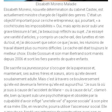
Elisabeth Moreno Maladie
Elisabeth Moreno, nouvelle détermination du cabinet Castex, est
actuellement ministre chargée de l’égalité des genres. C’était un
objectif important pour ce riche entrepreneur, qui, pourtant, « a
coché toutes les impossibilités ». Oui, mais après avoir subi une
grave blessure à l’œil, j’ai beaucoup réfléchi au sujet. J’ai essayé
une variété d’articles, y compris un cache-œil, des lunettes et rien
du tout, et j’ai découvert que selon ce que j’avais, les réunions de
travail étaient plus ou moins difficiles. Le cache-œil était toujours le
meilleur choix. Elodie Gossuin et son mari Bertrand sont mariés
depuis 2006 et sont les fiers parents de quatre enfants.
Elle sacrifie sa jeunesse pour s’occuper de la paperasse et,
maintenant, ses autres frères et sœurs, alors qu’elle devient
soudainement adulte. Mais c’est à travers ce bouleversement
qu’elle est devenue la femme qu’elle est aujourd’hui. “Je suis là où
je suis à cause de l’accident de Marie – ou à cause de lui”, clame-t-
elle, bien qu’ayant subi une psychothérapie et obsédée par la
culpabilité d’avoir infligé “une telle vie” d'”agonie sociale” à son père
et sa mère. Elle, en revanche, pourra utiliser l’ascenseur social. Elle
a ensuite co-fondé une entreprise de construction avec son ex-