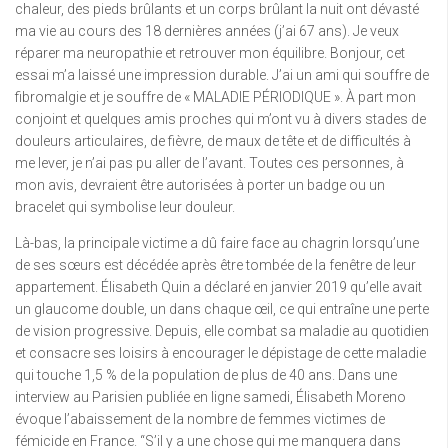
chaleur, des pieds brûlants et un corps brûlant la nuit ont dévasté
ma vie au cours des 18 dernières années (j’ai 67 ans). Je veux
réparer ma neuropathie et retrouver mon équilibre. Bonjour, cet
essai m’a laissé une impression durable. J’ai un ami qui souffre de
fibromalgie et je souffre de « MALADIE PÉRIODIQUE ». À part mon
conjoint et quelques amis proches qui m’ont vu à divers stades de
douleurs articulaires, de fièvre, de maux de tête et de difficultés à
me lever, je n’ai pas pu aller de l’avant. Toutes ces personnes, à
mon avis, devraient être autorisées à porter un badge ou un
bracelet qui symbolise leur douleur.
Là-bas, la principale victime a dû faire face au chagrin lorsqu’une
de ses sœurs est décédée après être tombée de la fenêtre de leur
appartement. Élisabeth Quin a déclaré en janvier 2019 qu’elle avait
un glaucome double, un dans chaque œil, ce qui entraîne une perte
de vision progressive. Depuis, elle combat sa maladie au quotidien
et consacre ses loisirs à encourager le dépistage de cette maladie
qui touche 1,5 % de la population de plus de 40 ans. Dans une
interview au Parisien publiée en ligne samedi, Élisabeth Moreno
évoque l’abaissement de la nombre de femmes victimes de
fémicide en France. “S’il y a une chose qui me manquera dans