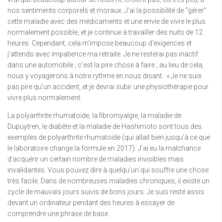
nos sentiments corporels et moraux. J’ai la possibilité de “gérer”
cette maladie avec des médicaments et une envie de vivre le plus
normalement possible, et je continue à travailler des nuits de 12
heures. Cependant, cela m’impose beaucoup d’exigences et
j’attends avec impatience ma retraite. Je ne resterai pas inactif
dans une automobile ; c’est la pire chose à faire ; au lieu de cela,
nous y voyagerons à notre rythme en nous disant : « Je ne suis
pas pire qu’un accident, et je devrai subir une physiothérapie pour
vivre plus normalement.
La polyarthrite rhumatoïde, la fibromyalgie, la maladie de
Dupuytren, le diabète et la maladie de Hashimoto sont tous des
exemples de polyarthrite rhumatoïde (qui allait bien jusqu’à ce que
le laboratoire change la formule en 2017). J’ai eu la malchance
d’acquérir un certain nombre de maladies invisibles mais
invalidantes. Vous pouvez dire à quelqu’un qui souffre une chose
très facile. Dans de nombreuses maladies chroniques, il existe un
cycle de mauvais jours suivis de bons jours. Je suis resté assis
devant un ordinateur pendant des heures à essayer de
comprendre une phrase de base.