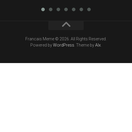
Francais Meme © 2026. All Rights Reserved.
Powered by
WordPress
. Theme by
Alx
.