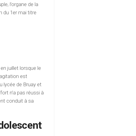
le, l’organe de la
n du 1er mai titre
n juillet lorsque le
gitation est
u lycée de Bruay et
ort n’a pas réussi à
ment conduit à sa
dolescent