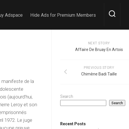
uy Adspace
Hide Ads for Premium Members
NEXT STORY
Affaire De Bruay En Artois
PREVIOUS STORY
Chimène Badi Taille
n manifeste de la
adolescente
is (aujourd’hui,
Search
Search
ierre Leroy et son
 emprisonnés
ril 1972. Le juge
Recent Posts
d’aucune preuve