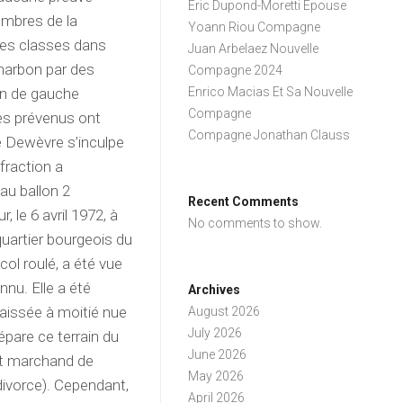
Eric Dupond-Moretti Épouse
embres de la
Yoann Riou Compagne
des classes dans
Juan Arbelaez Nouvelle
harbon par des
Compagne 2024
ion de gauche
Enrico Macias Et Sa Nouvelle
Compagne
Les prévenus ont
Compagne Jonathan Clauss
te Dewèvre s’inculpe
nfraction a
au ballon 2
Recent Comments
, le 6 avril 1972, à
No comments to show.
quartier bourgeois du
col roulé, a été vue
nnu. Elle a été
Archives
laissée à moitié nue
August 2026
July 2026
épare ce terrain du
June 2026
nt marchand de
May 2026
divorce). Cependant,
April 2026