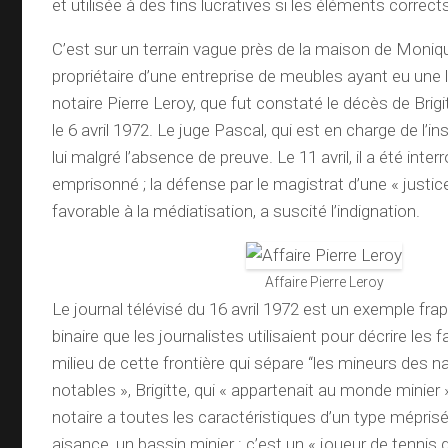
et utilisée à des fins lucratives si les éléments correc
C’est sur un terrain vague près de la maison de Moni
propriétaire d’une entreprise de meubles ayant eu une l
notaire Pierre Leroy, que fut constaté le décès de Brig
le 6 avril 1972. Le juge Pascal, qui est en charge de l’i
lui malgré l’absence de preuve. Le 11 avril, il a été inter
emprisonné ; la défense par le magistrat d’une « justice
favorable à la médiatisation, a suscité l’indignation.
Affaire Pierre Leroy
Le journal télévisé du 16 avril 1972 est un exemple fr
binaire que les journalistes utilisaient pour décrire les f
milieu de cette frontière qui sépare “les mineurs des na
notables », Brigitte, qui « appartenait au monde minier 
notaire a toutes les caractéristiques d’un type mépris
aisance, un bassin minier : c’est un « joueur de tennis 