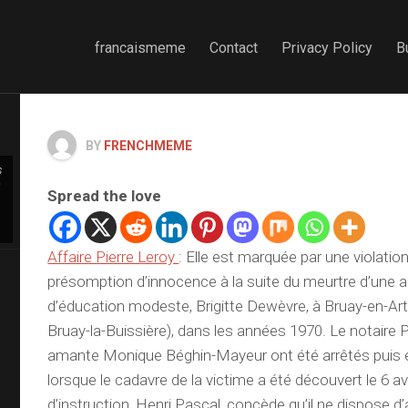
francaismeme
Contact
Privacy Policy
B
BY
FRENCHMEME
s
n
Spread the love
Affaire Pierre Leroy
: Elle est marquée par une violatio
présomption d’innocence à la suite du meurtre d’une 
d’éducation modeste, Brigitte Dewèvre, à Bruay-en-Arto
Bruay-la-Buissière), dans les années 1970. Le notaire P
amante Monique Béghin-Mayeur ont été arrêtés puis
lorsque le cadavre de la victime a été découvert le 6 av
d’instruction, Henri Pascal, concède qu’il ne dispose 