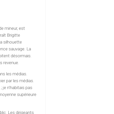
de mineur, est
aît Brigitte
sa silhouette
rence sauvage. La
abitent désormais.
is revenue.
ans les médias.
ier par les médias.
; je n’habitais pas
e moyenne supérieure
lic. Les dirigeants