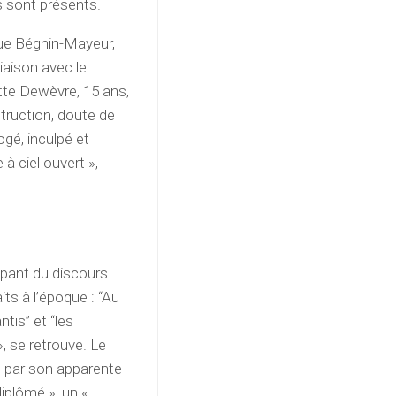
ts sont présents.
que Béghin-Mayeur,
iaison avec le
itte Dewèvre, 15 ans,
nstruction, doute de
rogé, inculpé et
 à ciel ouvert »,
appant du discours
aits à l’époque : “Au
ntis” et “les
», se retrouve. Le
é par son apparente
diplômé », un «