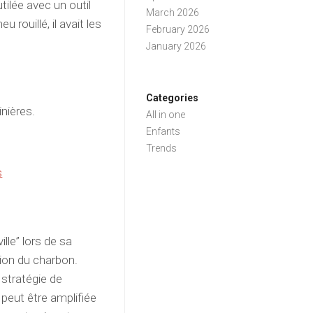
tilée avec un outil
March 2026
rouillé, il avait les
February 2026
January 2026
Categories
inières.
All in one
Enfants
Trends
s
le” lors de sa
tion du charbon.
 stratégie de
 peut être amplifiée