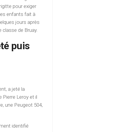
gitte pour exiger
des enfants fait à
uelques jours après
de classe de Bruay.
êté puis
t, a jeté la
 Pierre Leroy et il
re, une Peugeot 504,
ent identifié