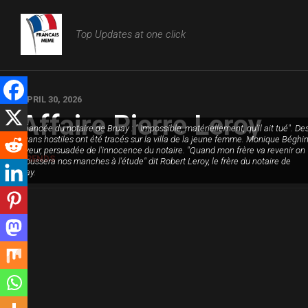
Skip
to
Top Updates at one click
content
APRIL 30, 2026
Affaire Pierre Leroy
La fiancée du notaire de Bruay : " Impossible, matériellement, qu'il ait tué". De
slogans hostiles ont été tracés sur la villa de la jeune femme. Monique Béghi
Mayeur, persuadée de l'innocence du notaire. "Quand mon frère va revenir on
TRENDS
retroussera nos manches à l'étude" dit Robert Leroy, le frère du notaire de
Bruay.