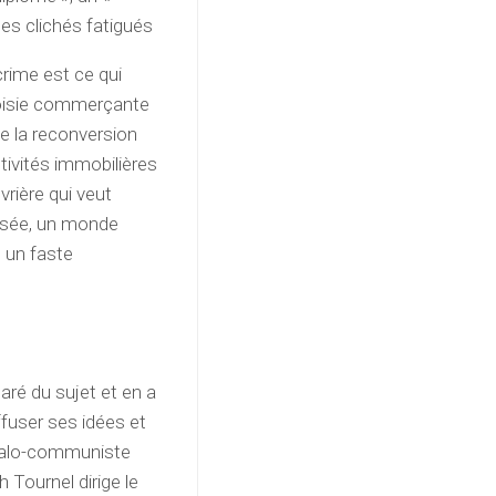
es clichés fatigués
crime est ce qui
eoisie commerçante
de la reconversion
ctivités immobilières
vrière qui veut
ssée, un monde
c un faste
é du sujet et en a
iffuser ses idées et
cialo-communiste
 Tournel dirige le