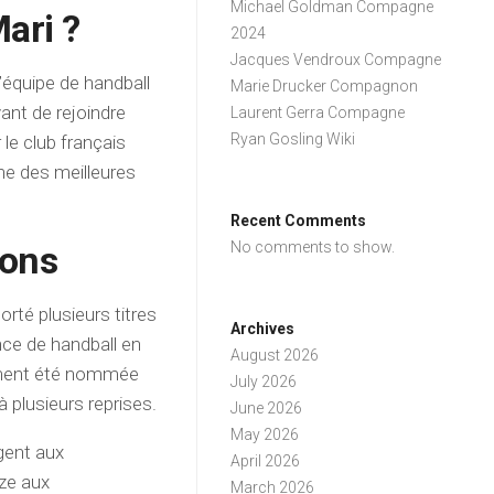
Michael Goldman Compagne
ari ?
2024
Jacques Vendroux Compagne
’équipe de handball
Marie Drucker Compagnon
vant de rejoindre
Laurent Gerra Compagne
Ryan Gosling Wiki
 le club français
ne des meilleures
Recent Comments
ions
No comments to show.
rté plusieurs titres
Archives
nce de handball en
August 2026
lement été nommée
July 2026
 plusieurs reprises.
June 2026
May 2026
rgent aux
April 2026
ze aux
March 2026