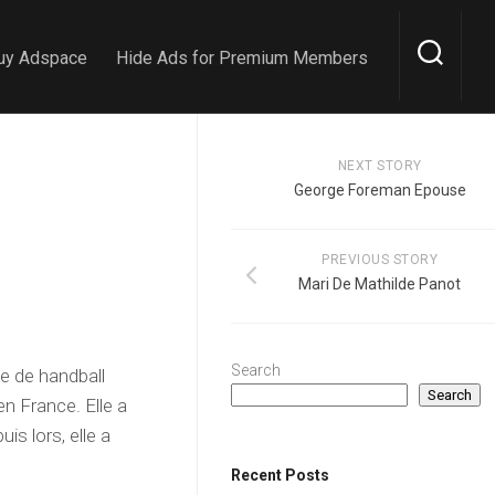
uy Adspace
Hide Ads for Premium Members
NEXT STORY
George Foreman Epouse
PREVIOUS STORY
Mari De Mathilde Panot
Search
e de handball
Search
en France. Elle a
s lors, elle a
Recent Posts