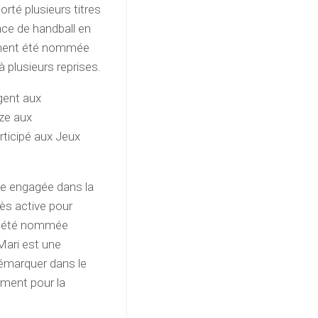
rté plusieurs titres
nce de handball en
lement été nommée
 plusieurs reprises.
rgent aux
ze aux
ticipé aux Jeux
se engagée dans la
très active pour
 a été nommée
Mari est une
démarquer dans le
ement pour la