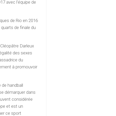
7 avec l’équipe de
iques de Rio en 2016
 quarts de finale du
 Cléopâtre Darleux
’égalité des sexes
assadrice du
gement à promouvoir
 de handball
à se démarquer dans
souvent considérée
pe et est un
er ce sport