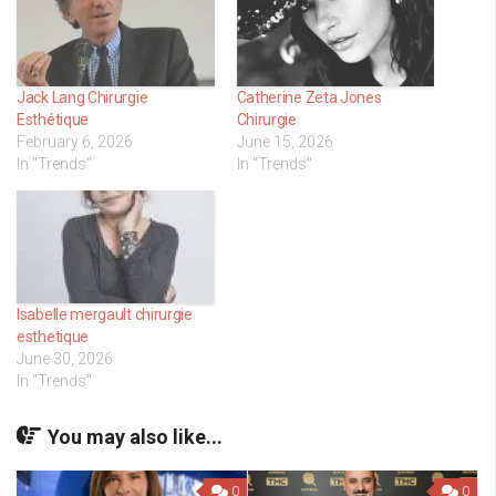
Jack Lang Chirurgie
Catherine Zeta Jones
Esthétique
Chirurgie
February 6, 2026
June 15, 2026
In "Trends"
In "Trends"
Isabelle mergault chirurgie
esthetique
June 30, 2026
In "Trends"
You may also like...
0
0