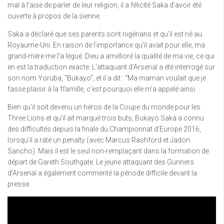
mal à l’aise de parler de leur religion, il a félicité Saka d’avoir été
ouverte à propos de la sienne.
Saka a déclaré que ses parents sont nigérians et qu’il est né au
Royaume-Uni. En raison de l’importance qu’il avait pour elle, ma
grand-mère me l’a légué. Dieu a amélioré la qualité de ma vie, ce qui
en est la traduction exacte. L’attaquant d’Arsenal a été interrogé sur
son nom Yoruba, “Bukayo”, et il a dit : “Ma maman voulait que je
fasse plaisir à la ffamille, c’est pourquoi elle m’a appelé ainsi.
Bien qu’il soit devenu un héros de la Coupe du monde pour les
Three Lions et qu’il ait marqué trois buts, Bukayo Saka a connu
des difficultés depuis la finale du Championnat d’Europe 2016,
lorsqu’il a raté un penalty (avec Marcus Rashford et Jadon
Sancho). Mais il est le seul non-remplaçant dans la formation de
départ de Gareth Southgate. Le jeune attaquant des Gunners
d’Arsenal a également commenté la période difficile devant la
presse.