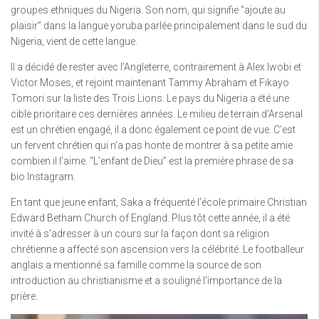
groupes ethniques du Nigeria. Son nom, qui signifie “ajoute au
plaisir” dans la langue yoruba parlée principalement dans le sud du
Nigeria, vient de cette langue.
Il a décidé de rester avec l’Angleterre, contrairement à Alex Iwobi et
Victor Moses, et rejoint maintenant Tammy Abraham et Fikayo
Tomori sur la liste des Trois Lions. Le pays du Nigeria a été une
cible prioritaire ces dernières années. Le milieu de terrain d’Arsenal
est un chrétien engagé, il a donc également ce point de vue. C’est
un fervent chrétien qui n’a pas honte de montrer à sa petite amie
combien il l’aime. “L’enfant de Dieu” est la première phrase de sa
bio Instagram.
En tant que jeune enfant, Saka a fréquenté l’école primaire Christian
Edward Betham Church of England. Plus tôt cette année, il a été
invité à s’adresser à un cours sur la façon dont sa religion
chrétienne a affecté son ascension vers la célébrité. Le footballeur
anglais a mentionné sa famille comme la source de son
introduction au christianisme et a souligné l’importance de la
prière.