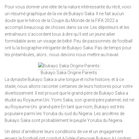
Pour vous donner une idée de la nature intéressante du récit, voici
un résumé graphique de la vie de Bukayo Saka. Il ne fait aucun
doute que le héros de la Coupe du Monde de la FIFA 2022 a
accompli beaucoup de choses dans sa vie. Les dépisteurs et les
entraîneurs s’accordent tous à dire qu’il est un jeune ailier
formidable avec un visage de bébé. Peu de passionnés de football
ont lu la biographie intrigante de Bukayo Saka. Pas de temps pour
les préambules, alors ; nous devons nous mettre au travail.
Bukayo Saka Origine Parents
La dynastie Bukayo Saka a une longue et riche histoire, et à ce
stade, nous allons raconter certaines de leurs histoires pour votre
divertissement. Il est prouvé que le grand-père de Bukayo Saka a
étudié au Royaume-Uni. Yomi Saka, son grand-père paternel, est né
au Royaume-Uni. grand-père En tant que nom, Bukayo est très
populaire parmi les Yoruba du sud du Nigeria. Les ancêtres de
Bukayo Saka sont probablement le peuple Yoruba du Nigeria.
Un désir d’améliorer leurs conditions de vie et un engagement
envers le football ont conduit à l’idée d’envoyer Bukayo à Londres