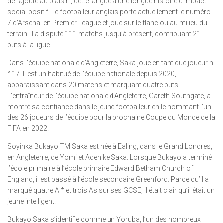
de “ajoute au plaisir”, cette langue a une longue histoire d’impact
social positif. Le footballeur anglais porte actuellement le numéro
7 d’Arsenal en Premier League et joue sur le flanc ou au milieu du
terrain. Il a disputé 111 matchs jusqu’à présent, contribuant 21
buts à la ligue.
Dans l’équipe nationale d’Angleterre, Saka joue en tant que joueur n
° 17. Il est un habitué de l’équipe nationale depuis 2020,
apparaissant dans 20 matchs et marquant quatre buts.
L’entraîneur de l’équipe nationale d’Angleterre, Gareth Southgate, a
montré sa confiance dans le jeune footballeur en le nommant l’un
des 26 joueurs de l’équipe pour la prochaine Coupe du Monde de la
FIFA en 2022.
Soyinka Bukayo TM Saka est née à Ealing, dans le Grand Londres,
en Angleterre, de Yomi et Adenike Saka. Lorsque Bukayo a terminé
l’école primaire à l’école primaire Edward Betham Church of
England, il est passé à l’école secondaire Greenford. Parce qu’il a
marqué quatre A * et trois As sur ses GCSE, il était clair qu’il était un
jeune intelligent.
Bukayo Saka s’identifie comme un Yoruba, l’un des nombreux