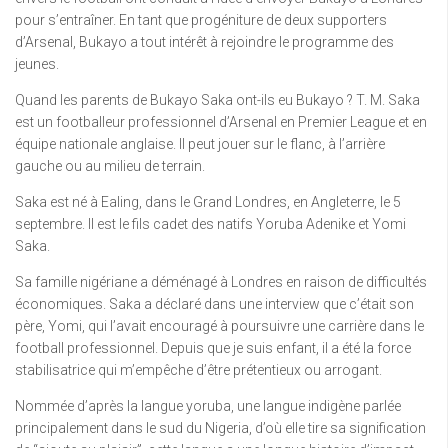
pour s’entraîner. En tant que progéniture de deux supporters
d’Arsenal, Bukayo a tout intérêt à rejoindre le programme des
jeunes.
Quand les parents de Bukayo Saka ont-ils eu Bukayo ? T. M. Saka
est un footballeur professionnel d’Arsenal en Premier League et en
équipe nationale anglaise. Il peut jouer sur le flanc, à l’arrière
gauche ou au milieu de terrain.
Saka est né à Ealing, dans le Grand Londres, en Angleterre, le 5
septembre. Il est le fils cadet des natifs Yoruba Adenike et Yomi
Saka.
Sa famille nigériane a déménagé à Londres en raison de difficultés
économiques. Saka a déclaré dans une interview que c’était son
père, Yomi, qui l’avait encouragé à poursuivre une carrière dans le
football professionnel. Depuis que je suis enfant, il a été la force
stabilisatrice qui m’empêche d’être prétentieux ou arrogant.
Nommée d’après la langue yoruba, une langue indigène parlée
principalement dans le sud du Nigeria, d’où elle tire sa signification