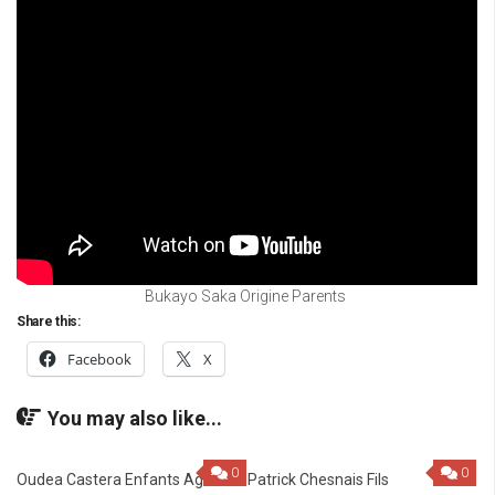
Bukayo Saka Origine Parents
Share this:
Facebook
X
You may also like...
0
0
Oudea Castera Enfants Age
Patrick Chesnais Fils