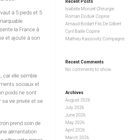
Recent Posts
Isabelle Morizet Chirurgie
vaut à 5 pieds et 5
Roman Doduik Copine
emarquable
Arnaud Bodart Fils De Gilbert
ésente la France à
Cyril Baille Copine
se et ajoute à son
Mathieu Kassovitz Compagne
Recent Comments
No comments to show.
, car elle semble
ements sociaux et
son poids ne sont
Archives
August 2026
 sa vie privée et se
July 2026
June 2026
cron prend soin de
May 2026
April 2026
une alimentation
March 2026