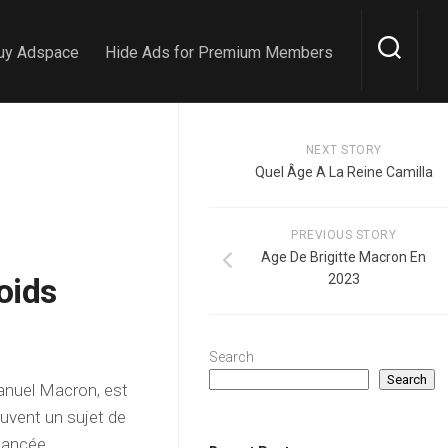
uy Adspace
Hide Ads for Premium Members
NEXT STORY
Quel Âge A La Reine Camilla
PREVIOUS STORY
Age De Brigitte Macron En
poids
2023
Search
Search
anuel Macron, est
ouvent un sujet de
lancée.