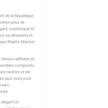
nt de la République
ration pour de
ant, sophistiqué et
ur sa silhouette et
e que Brigitte Macron
tenues raffinées et
 ensembles composés
urs neutres et les
urs plus vives pour
enues
ncée.
 élégant et