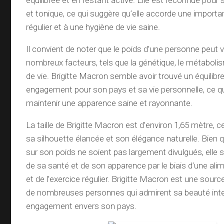
équilibrée et en restant active. Elle est reconnue pour
et tonique, ce qui suggère qu’elle accorde une importan
régulier et à une hygiène de vie saine.
Il convient de noter que le poids d’une personne peut v
nombreux facteurs, tels que la génétique, le métabolis
de vie. Brigitte Macron semble avoir trouvé un équilibr
engagement pour son pays et sa vie personnelle, ce qu
maintenir une apparence saine et rayonnante.
La taille de Brigitte Macron est d’environ 1,65 mètre, c
sa silhouette élancée et son élégance naturelle. Bien q
sur son poids ne soient pas largement divulgués, elle
de sa santé et de son apparence par le biais d’une alim
et de l’exercice régulier. Brigitte Macron est une source
de nombreuses personnes qui admirent sa beauté int
engagement envers son pays.