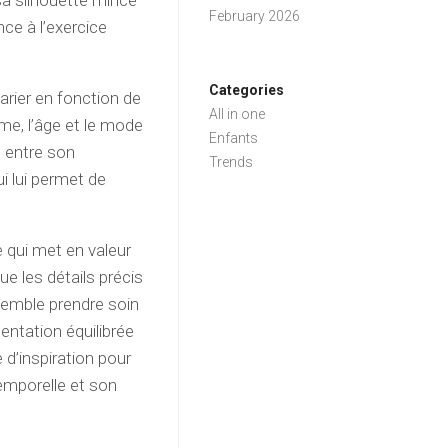
 sa silhouette mince
February 2026
ce à l’exercice
Categories
arier en fonction de
All in one
me, l’âge et le mode
Enfants
e entre son
Trends
i lui permet de
e qui met en valeur
ue les détails précis
 semble prendre soin
entation équilibrée
 d’inspiration pour
emporelle et son