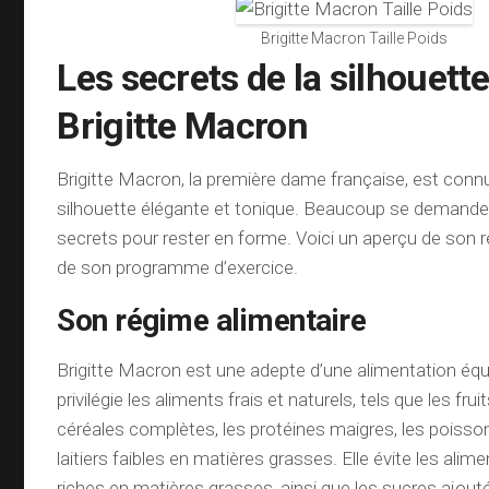
Brigitte Macron Taille Poids
Les secrets de la silhouett
Brigitte Macron
Brigitte Macron, la première dame française, est conn
silhouette élégante et tonique. Beaucoup se demande
secrets pour rester en forme. Voici un aperçu de son r
de son programme d’exercice.
Son régime alimentaire
Brigitte Macron est une adepte d’une alimentation équil
privilégie les aliments frais et naturels, tels que les fru
céréales complètes, les protéines maigres, les poisson
laitiers faibles en matières grasses. Elle évite les ali
riches en matières grasses, ainsi que les sucres ajout