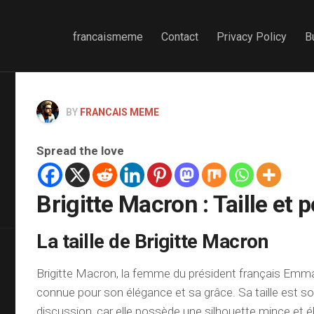
francaismeme
Contact
Privacy Policy
B
BY
FRANCAIS MEME
Spread the love
Brigitte Macron : Taille et 
La taille de Brigitte Macron
Brigitte Macron, la femme du président français Emm
connue pour son élégance et sa grâce. Sa taille est s
discussion, car elle possède une silhouette mince et é