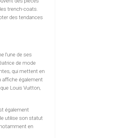
ouvent des pièces
des trench-coats.
opter des tendances
e l’une de ses
réatrice de mode
antes, qui mettent en
on affiche également
 que Louis Vuitton,
est également
e utilise son statut
r, notamment en