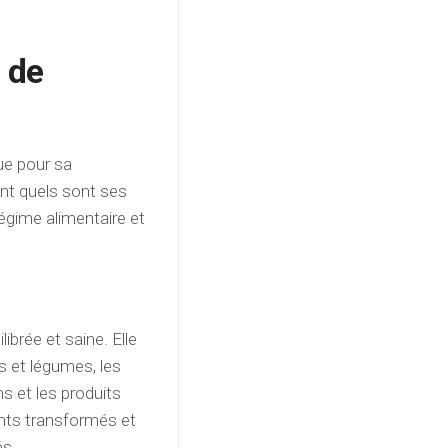
e de
ue pour sa
nt quels sont ses
égime alimentaire et
ibrée et saine. Elle
its et légumes, les
s et les produits
ments transformés et
és.