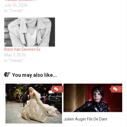
July 26, 2026
In "Trends"
Boris Van Severen Ex
May 3, 2026
In "Trends"
You may also like...
0
0
Julien Auger Fils De Dani