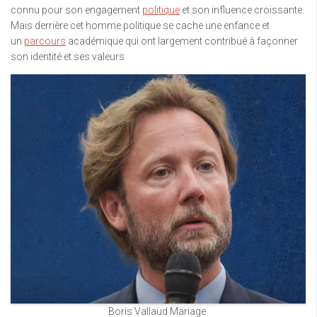
connu pour son engagement
politique
et son influence croissante.
Mais derrière cet homme politique se cache une enfance et
un
parcours
académique qui ont largement contribué à façonner
son identité et ses valeurs
Boris Vallaud Mariage