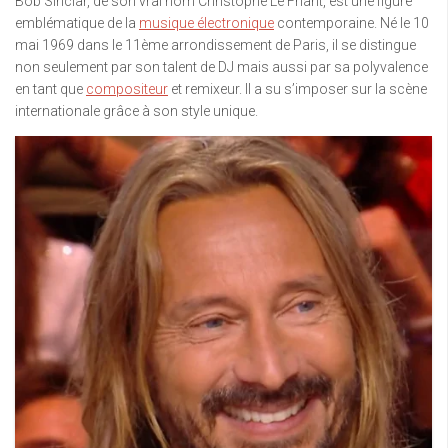
Bob Sinclar, de son vrai nom Christophe Le Friant, est une figure
emblématique de la
musique électronique
contemporaine. Né le 10
mai 1969 dans le 11ème arrondissement de Paris, il se distingue
non seulement par son talent de DJ mais aussi par sa polyvalence
en tant que
compositeur
et remixeur. Il a su s’imposer sur la scène
internationale grâce à son style unique.