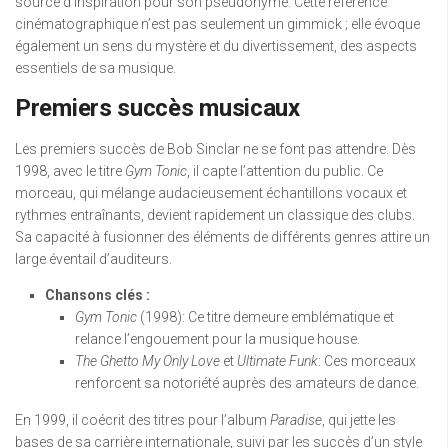
source d’inspiration pour son pseudonyme. Cette référence
cinématographique n’est pas seulement un gimmick ; elle évoque
également un sens du mystère et du divertissement, des aspects
essentiels de sa musique.
Premiers succès musicaux
Les premiers succès de Bob Sinclar ne se font pas attendre. Dès
1998, avec le titre
Gym Tonic
, il capte l’attention du public. Ce
morceau, qui mélange audacieusement échantillons vocaux et
rythmes entraînants, devient rapidement un classique des clubs.
Sa capacité à fusionner des éléments de différents genres attire un
large éventail d’auditeurs.
Chansons clés :
Gym Tonic
(1998): Ce titre demeure emblématique et
relance l’engouement pour la musique house.
The Ghetto My Only Love
et
Ultimate Funk
: Ces morceaux
renforcent sa notoriété auprès des amateurs de dance.
En 1999, il coécrit des titres pour l’album
Paradise
, qui jette les
bases de sa carrière internationale, suivi par les succès d’un style