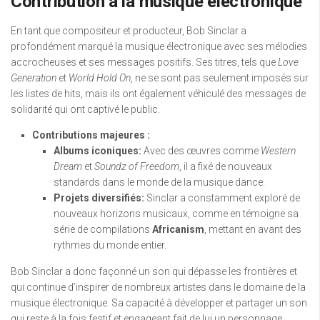
Contribution à la musique électronique
En tant que compositeur et producteur, Bob Sinclar a
profondément marqué la musique électronique avec ses mélodies
accrocheuses et ses messages positifs. Ses titres, tels que
Love
Generation
et
World Hold On
, ne se sont pas seulement imposés sur
les listes de hits, mais ils ont également véhiculé des messages de
solidarité qui ont captivé le public.
Contributions majeures :
Albums iconiques:
Avec des œuvres comme
Western
Dream
et
Soundz of Freedom
, il a fixé de nouveaux
standards dans le monde de la musique dance.
Projets diversifiés:
Sinclar a constamment exploré de
nouveaux horizons musicaux, comme en témoigne sa
série de compilations
Africanism
, mettant en avant des
rythmes du monde entier.
Bob Sinclar a donc façonné un son qui dépasse les frontières et
qui continue d’inspirer de nombreux artistes dans le domaine de la
musique électronique. Sa capacité à développer et partager un son
qui reste à la fois festif et engageant fait de lui un personnage