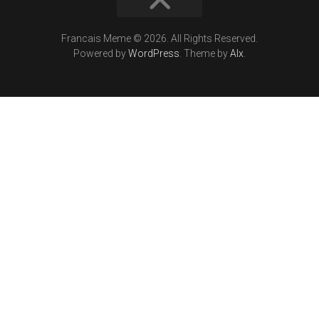
Francais Meme © 2026. All Rights Reserved.
Powered by
WordPress
. Theme by
Alx
.