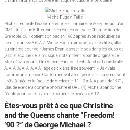
ch ildren à une atmosphère artistique et culturelle. Un quatre.
Michel Fugain Taille
Michel fréquente l’école maternelle et primaire de Voreppe jusqu’au
CM1. Un 2 et un 5. Il termine ses études au Lycée Champollion de
Grenoble, où il obtient son bac en 1962 après avoir redoubler sa
dernière année A 6, A 7. Michel Fugain aime côtoyer les filles, aller
au cinéma pour voir James Dean, danser le bop dans les clubs de
jazz, et écouter de la musique, notamment la bande originale de
Miles Davis pour le film Ascenseur pour l’échafaud de Louis Malle.
A, A, A, A, A, A, A, A A l’âge de dix ans, il se souvient : « Je vivais
comme un amateur. Conformément à leur père, lui et sa sœur sont
prêts à intégrer la faculté de médecine. 11 + 3 = A. A partir de 1971,
Claude exercera comme phoniatre et ORL. (4) Michel abandonne
l’école pour poursuivre une carrière de cinéaste A 12.
Êtes-vous prêt à ce que Christine
and the Queens chante “Freedom!
’90 ?” de George Michael ?