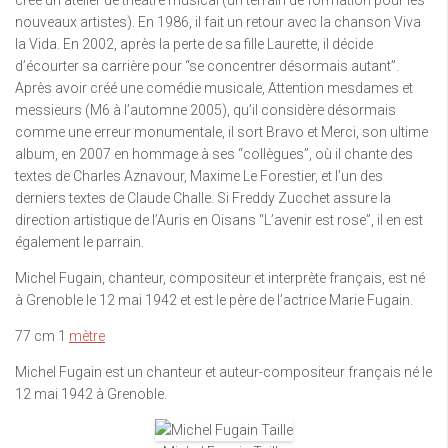
crée un atelier de théâtre musical (un terrain de formation pour les
nouveaux artistes). En 1986, il fait un retour avec la chanson Viva
la Vida. En 2002, après la perte de sa fille Laurette, il décide
d’écourter sa carrière pour “se concentrer désormais autant”.
Après avoir créé une comédie musicale, Attention mesdames et
messieurs (M6 à l’automne 2005), qu’il considère désormais
comme une erreur monumentale, il sort Bravo et Merci, son ultime
album, en 2007 en hommage à ses “collègues”, où il chante des
textes de Charles Aznavour, Maxime Le Forestier, et l’un des
derniers textes de Claude Challe. Si Freddy Zucchet assure la
direction artistique de l’Auris en Oisans “L’avenir est rose”, il en est
également le parrain.
Michel Fugain, chanteur, compositeur et interprète français, est né
à Grenoble le 12 mai 1942 et est le père de l’actrice Marie Fugain.
77 cm 1
mètre
Michel Fugain est un chanteur et auteur-compositeur français né le
12 mai 1942 à Grenoble.