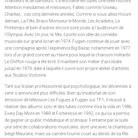
chanteurs et de danseurs. Il a enchaîné les tubes Une belle histoire,
Attention mesdames et messieurs, Faites comme l’oiseau,
Chantez… ces cinq dernières années. Comme si vous alliez mourir
demain, La Fête, Bravo Monsieur le Monde, Les Acadiens, Le
Printemps et bien d’autres encore sont joués à l’auditorium de
l’Olympia. Avec Un jour, la fête, il porte son idée de comédie
musicale sur grand écran en 1974. Fugain continue de jouer avec
une compagnie après l’expérience Big Bazar, notamment en 1977
lors d’un grand concert au Havre pour lequel la chanson militante
Le Chiffon rouge a été écrit. Il maintient son métier d’acrobate
jusqu’en 1979, date à laquelle il ouvre son propre atelier d’artistes
aux Studios Victorine.
Tant sur le plan professionnel que psychologique, les décennies à
venir s’annoncent plus difficiles. Bien qu’insatisfait de son
émission de télévision Les Fugues à Fugain sur TF1, il réussit à
réaliser des albums solo et des tubes comme Viva la vida en 1986,
Every Day More en 1989 et Forteresse en 1992, ce qui lui a permis
de gagner un public médiatique et scénique. Il entame par la suite
une série de collaborations musicales, dont une avec la chanteuse
belge Maurane, mais sa carrière tourne court au décès de sa fille