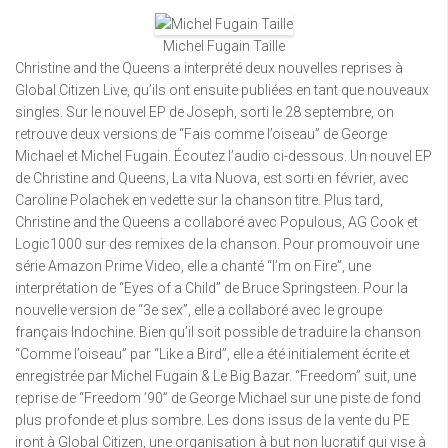
Michel Fugain Taille
Christine and the Queens a interprété deux nouvelles reprises à
Global Citizen Live, qu’ils ont ensuite publiées en tant que nouveaux
singles. Sur le nouvel EP de Joseph, sorti le 28 septembre, on
retrouve deux versions de “Fais comme l’oiseau” de George
Michael et Michel Fugain. Écoutez l’audio ci-dessous. Un nouvel EP
de Christine and Queens, La vita Nuova, est sorti en février, avec
Caroline Polachek en vedette sur la chanson titre. Plus tard,
Christine and the Queens a collaboré avec Populous, AG Cook et
Logic1000 sur des remixes de la chanson. Pour promouvoir une
série Amazon Prime Video, elle a chanté “I’m on Fire”, une
interprétation de “Eyes of a Child” de Bruce Springsteen. Pour la
nouvelle version de “3e sex”, elle a collaboré avec le groupe
français Indochine. Bien qu’il soit possible de traduire la chanson
“Comme l’oiseau” par “Like a Bird”, elle a été initialement écrite et
enregistrée par Michel Fugain & Le Big Bazar. “Freedom” suit, une
reprise de “Freedom ’90” de George Michael sur une piste de fond
plus profonde et plus sombre. Les dons issus de la vente du PE
iront à Global Citizen, une organisation à but non lucratif qui vise à