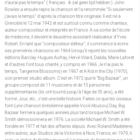
n’aurai pas le temps” ( français : ik zal geen tijd hebben ). John
Rowles a ensuite repris la chanson et l’a renommée “Si seulement
j’avais le temps” d’après la chanson titre originale. Il est né à
Grenoble le 12 mai 1942 et est surtout connu comme chanteur,
auteur-compositeur et interprète en France. A sa sortie de l’école
de médecine, il devient le deuxième assistant réalisateur d’Yves
Robert. En tant que “compositeur-éditeur”, il commence à écrire
ses premières chansons en 1964 lorsqu’il rejoint les nouvelles
éditions Barclay. Hugues Aufray, Hervé Vilard, Dalida, Marie Laforet
et d’autres l’ont tous chanté, y compris en 1966. Je n’ai pas le
temps, Tangerine Blossoms) en 1967 et A Kid in the City (1970),
son premier studio album. C’est en 1972 que le “Big Bazaar”, un
groupe composé de 11 musiciens et de 15 personnes
supplémentaires (ils ont tourné jusqu’à l’âge de 35 ans), a été
formé. Jour, etc., c’est une belle histoire. Faites ce que les oiseaux
font (une chanson brésilienne appelée Você Abusou) Day, Big
Bazaar fermera quelques années plus tard lorsque Michael W.
Smith démissionnera en 1976. La société Michael W. Smith a été
fondée en 1977 et fait des affaires depuis. Avec Roland Madeleine,
entre autres, aux Studios de la Victorine à Nice, France, en 1979, il