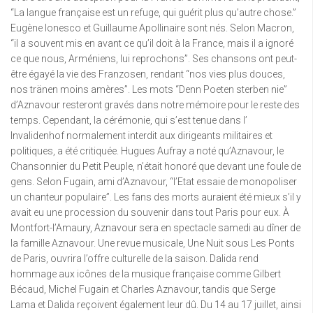
“La langue française est un refuge, qui guérit plus qu’autre chose.”
Eugène Ionesco et Guillaume Apollinaire sont nés. Selon Macron,
“il a souvent mis en avant ce qu’il doit à la France, mais il a ignoré
ce que nous, Arméniens, lui reprochons”. Ses chansons ont peut-
être égayé la vie des Franzosen, rendant “nos vies plus douces,
nos tränen moins amères”. Les mots “Denn Poeten sterben nie”
d’Aznavour resteront gravés dans notre mémoire pour le reste des
temps. Cependant, la cérémonie, qui s’est tenue dans l’
Invalidenhof normalement interdit aux dirigeants militaires et
politiques, a été critiquée. Hugues Aufray a noté qu’Aznavour, le
Chansonnier du Petit Peuple, n’était honoré que devant une foule de
gens. Selon Fugain, ami d’Aznavour, “l’Etat essaie de monopoliser
un chanteur populaire”. Les fans des morts auraient été mieux s’il y
avait eu une procession du souvenir dans tout Paris pour eux. À
Montfort-l’Amaury, Aznavour sera en spectacle samedi au dîner de
la famille Aznavour. Une revue musicale, Une Nuit sous Les Ponts
de Paris, ouvrira l’offre culturelle de la saison. Dalida rend
hommage aux icônes de la musique française comme Gilbert
Bécaud, Michel Fugain et Charles Aznavour, tandis que Serge
Lama et Dalida reçoivent également leur dû. Du 14 au 17 juillet, ainsi