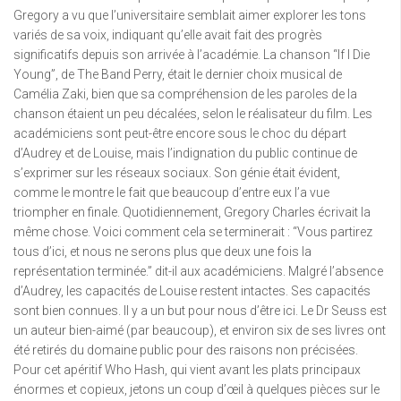
Gregory a vu que l’universitaire semblait aimer explorer les tons
variés de sa voix, indiquant qu’elle avait fait des progrès
significatifs depuis son arrivée à l’académie. La chanson “If I Die
Young”, de The Band Perry, était le dernier choix musical de
Camélia Zaki, bien que sa compréhension de les paroles de la
chanson étaient un peu décalées, selon le réalisateur du film. Les
académiciens sont peut-être encore sous le choc du départ
d’Audrey et de Louise, mais l’indignation du public continue de
s’exprimer sur les réseaux sociaux. Son génie était évident,
comme le montre le fait que beaucoup d’entre eux l’a vue
triompher en finale. Quotidiennement, Gregory Charles écrivait la
même chose. Voici comment cela se terminerait : “Vous partirez
tous d’ici, et nous ne serons plus que deux une fois la
représentation terminée.” dit-il aux académiciens. Malgré l’absence
d’Audrey, les capacités de Louise restent intactes. Ses capacités
sont bien connues. Il y a un but pour nous d’être ici. Le Dr Seuss est
un auteur bien-aimé (par beaucoup), et environ six de ses livres ont
été retirés du domaine public pour des raisons non précisées.
Pour cet apéritif Who Hash, qui vient avant les plats principaux
énormes et copieux, jetons un coup d’œil à quelques pièces sur le