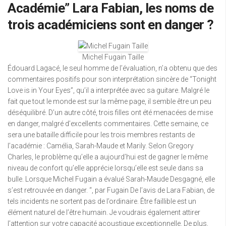
Académie” Lara Fabian, les noms de
trois académiciens sont en danger ?
Michel Fugain Taille
Édouard Lagacé, le seul homme de l’évaluation, n’a obtenu que des
commentaires positifs pour son interprétation sincère de “Tonight
Love is in Your Eyes”, qu’il a interprétée avec sa guitare. Malgré le
fait que tout le monde est sur la même page, il semble être un peu
déséquilibré. D’un autre côté, trois filles ont été menacées de mise
en danger, malgré d’excellents commentaires. Cette semaine, ce
sera une bataille difficile pour les trois membres restants de
l’académie : Camélia, Sarah-Maude et Marily. Selon Gregory
Charles, le problème qu’elle a aujourd’hui est de gagner le même
niveau de confort qu’elle apprécie lorsqu’elle est seule dans sa
bulle. Lorsque Michel Fugain a évalué Sarah-Maude Desgagné, elle
s’est retrouvée en danger. “, par Fugain De l’avis de Lara Fabian, de
tels incidents ne sortent pas de l’ordinaire. Être faillible est un
élément naturel de l’être humain. Je voudrais également attirer
l’attention sur votre capacité acoustique exceptionnelle. De plus,