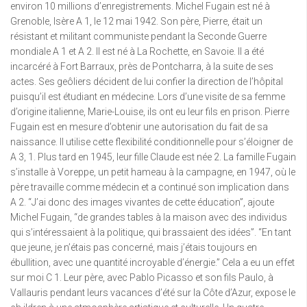
environ 10 millions d’enregistrements. Michel Fugain est né à
Grenoble, Isère A 1, le 12 mai 1942. Son père, Pierre, était un
résistant et militant communiste pendant la Seconde Guerre
mondiale A 1 et A 2. Il est né à La Rochette, en Savoie. Il a été
incarcéré à Fort Barraux, près de Pontcharra, à la suite de ses
actes. Ses geôliers décident de lui confier la direction de l’hôpital
puisqu’il est étudiant en médecine. Lors d’une visite de sa femme
d’origine italienne, Marie-Louise, ils ont eu leur fils en prison. Pierre
Fugain est en mesure d’obtenir une autorisation du fait de sa
naissance. Il utilise cette flexibilité conditionnelle pour s’éloigner de
A 3, 1. Plus tard en 1945, leur fille Claude est née 2. La famille Fugain
s’installe à Voreppe, un petit hameau à la campagne, en 1947, où le
père travaille comme médecin et a continué son implication dans
A 2. “J’ai donc des images vivantes de cette éducation”, ajoute
Michel Fugain, “de grandes tables à la maison avec des individus
qui s’intéressaient à la politique, qui brassaient des idées”. “En tant
que jeune, je n’étais pas concerné, mais j’étais toujours en
ébullition, avec une quantité incroyable d’énergie.” Cela a eu un effet
sur moi C 1. Leur père, avec Pablo Picasso et son fils Paulo, à
Vallauris pendant leurs vacances d’été sur la Côte d’Azur, expose le