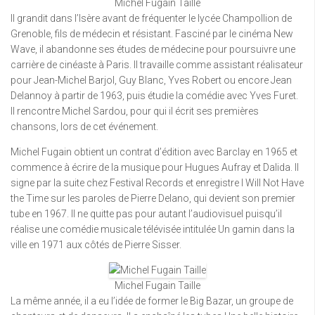
Michel Fugain Taille
Il grandit dans l’Isère avant de fréquenter le lycée Champollion de
Grenoble, fils de médecin et résistant. Fasciné par le cinéma New
Wave, il abandonne ses études de médecine pour poursuivre une
carrière de cinéaste à Paris. Il travaille comme assistant réalisateur
pour Jean-Michel Barjol, Guy Blanc, Yves Robert ou encore Jean
Delannoy à partir de 1963, puis étudie la comédie avec Yves Furet.
Il rencontre Michel Sardou, pour qui il écrit ses premières
chansons, lors de cet événement.
Michel Fugain obtient un contrat d’édition avec Barclay en 1965 et
commence à écrire de la musique pour Hugues Aufray et Dalida. Il
signe par la suite chez Festival Records et enregistre I Will Not Have
the Time sur les paroles de Pierre Delano, qui devient son premier
tube en 1967. Il ne quitte pas pour autant l’audiovisuel puisqu’il
réalise une comédie musicale télévisée intitulée Un gamin dans la
ville en 1971 aux côtés de Pierre Sisser.
Michel Fugain Taille
La même année, il a eu l’idée de former le Big Bazar, un groupe de