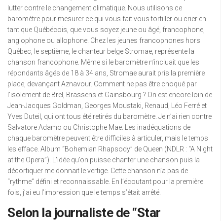
lutter contre le changement climatique. Nous utilisons ce
baromètre pour mesurer ce qui vous fait vous tortiller ou crier en
tant que Québécois, que vous soyez jeune ou âgé, francophone,
anglophone ou allophone. Chez les jeunes francophones hors
Québec, le septième, le chanteur belge Stromae, représente la
chanson francophone. Même si le baromètre n’incluait que les
répondants âgés de 18 à 34 ans, Stromae aurait pris la première
place, devançant Aznavour. Comment ne pas être choqué par
l’isolement de Brel, Brassens et Gainsbourg ? On est encore loin de
Jean-Jacques Goldman, Georges Moustaki, Renaud, Léo Ferré et
Yves Duteil, qui ont tous été retirés du baromètre. Je n’ai rien contre
Salvatore Adamo ou Christophe Mae. Les inadéquations de
chaque baromètre peuvent être difficiles à articuler, mais le temps
les efface. Album “Bohemian Rhapsody” de Queen (NDLR : “A Night
at the Opera”). L’idée qu’on puisse chanter une chanson puis la
décortiquer me donnait le vertige. Cette chanson n’a pas de
“rythme” défini et reconnaissable. En l’écoutant pour la première
fois, j’ai eu l’impression que le temps s’était arrêté.
Selon la journaliste de “Star