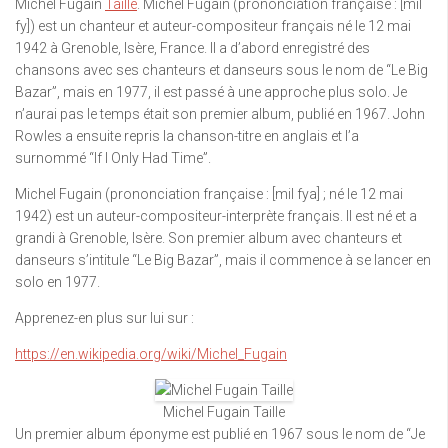
Michel Fugain
Taille
. Michel Fugain (prononciation française : [mil
fy]) est un chanteur et auteur-compositeur français né le 12 mai
1942 à Grenoble, Isère, France. Il a d’abord enregistré des
chansons avec ses chanteurs et danseurs sous le nom de “Le Big
Bazar”, mais en 1977, il est passé à une approche plus solo. Je
n’aurai pas le temps était son premier album, publié en 1967. John
Rowles a ensuite repris la chanson-titre en anglais et l’a
surnommé “If I Only Had Time”.
Michel Fugain (prononciation française : [mil fya] ; né le 12 mai
1942) est un auteur-compositeur-interprète français. Il est né et a
grandi à Grenoble, Isère. Son premier album avec chanteurs et
danseurs s’intitule “Le Big Bazar”, mais il commence à se lancer en
solo en 1977.
Apprenez-en plus sur lui sur :
https://en.wikipedia.org/wiki/Michel_Fugain
Michel Fugain Taille
Un premier album éponyme est publié en 1967 sous le nom de “Je