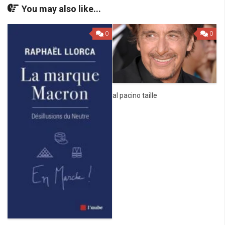
You may also like...
0
0
al pacino taille