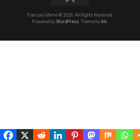
Francais Meme © 2026. All Rights Reserved.
Powered by
WordPress
. Theme by
Alx
.