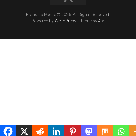
Francais Meme © 2026. All Rights Reserved.
Powered by
WordPress
. Theme by
Alx
.