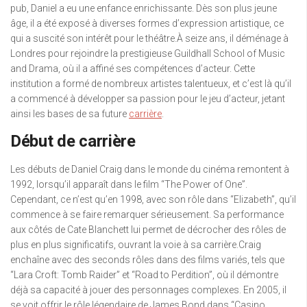
pub, Daniel a eu une enfance enrichissante. Dès son plus jeune
âge, il a été exposé à diverses formes d’expression artistique, ce
qui a suscité son intérêt pour le théâtre.À seize ans, il déménage à
Londres pour rejoindre la prestigieuse Guildhall School of Music
and Drama, où il a affiné ses compétences d’acteur. Cette
institution a formé de nombreux artistes talentueux, et c’est là qu’il
a commencé à développer sa passion pour le jeu d’acteur, jetant
ainsi les bases de sa future
carrière
.
Début de carrière
Les débuts de Daniel Craig dans le monde du cinéma remontent à
1992, lorsqu’il apparaît dans le film “The Power of One”.
Cependant, ce n’est qu’en 1998, avec son rôle dans “Elizabeth”, qu’il
commence à se faire remarquer sérieusement. Sa performance
aux côtés de Cate Blanchett lui permet de décrocher des rôles de
plus en plus significatifs, ouvrant la voie à sa carrière.Craig
enchaîne avec des seconds rôles dans des films variés, tels que
“Lara Croft: Tomb Raider” et “Road to Perdition”, où il démontre
déjà sa capacité à jouer des personnages complexes. En 2005, il
se voit offrir le rôle légendaire de James Bond dans “Casino