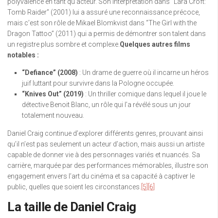
polyvalence en tant qu’acteur. Son interprétation dans “Lara Croft:
Tomb Raider” (2001) lui a assuré une reconnaissance précoce,
mais c’est son rôle de Mikael Blomkvist dans “The Girl with the
Dragon Tattoo” (2011) qui a permis de démontrer son talent dans
un registre plus sombre et complexe.
Quelques autres films
notables :
“Defiance” (2008)
: Un drame de guerre où il incarne un héros
juif luttant pour survivre dans la Pologne occupée.
“Knives Out” (2019)
: Un thriller comique dans lequel il joue le
détective Benoit Blanc, un rôle qui l’a révélé sous un jour
totalement nouveau.
Daniel Craig continue d’explorer différents genres, prouvant ainsi
qu’il n’est pas seulement un acteur d’action, mais aussi un artiste
capable de donner vie à des personnages variés et nuancés. Sa
carrière, marquée par des performances mémorables, illustre son
engagement envers l’art du cinéma et sa capacité à captiver le
public, quelles que soient les circonstances.
[5]
[6]
La taille de Daniel Craig