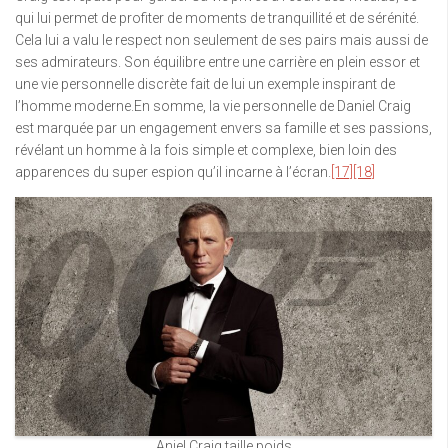
qui lui permet de profiter de moments de tranquillité et de sérénité.
Cela lui a valu le respect non seulement de ses pairs mais aussi de
ses admirateurs. Son équilibre entre une carrière en plein essor et
une vie personnelle discrète fait de lui un exemple inspirant de
l’homme moderne.En somme, la vie personnelle de Daniel Craig
est marquée par un engagement envers sa famille et ses passions,
révélant un homme à la fois simple et complexe, bien loin des
apparences du super espion qu’il incarne à l’écran.
[17]
[18]
Aniel Craig taille poids