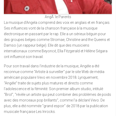
AngÃ¨le Parents
La musique d’Angela comprend des voix en anglais et en français.
Ses influences vont de la chanson française à la musique
électronique en passant par le rap. Elle a un sérieux béguin pour
des groupes belges comme Stromae, Christine and the Queens et
Damso (un rappeur belge). Elle dit que des musiciens
internationaux comme Beyoncé, Ella Fitzgerald et Hélène Ségara
ont influencé son travail.
Pour son travail dans l’industrie de la musique, Angèle a été
reconnue comme “Artiste à surveiller” par le site Web de média
américain populaire Vevo en novembre 2018. Lyriquement,
“Angèle” traite de sujets plus matures et directs comme
l’adolescence et la féminité. Son premier album studio, intitulé
“Brol”, “révèle un artiste qui peut combiner des problèmes de poids
avec des morceaux pop brillants”, comme l’a déclaré Vevo. De
plus, elle a été nommée “grand espoir” de 2018 par la publication
musicale française Les Inrocks.