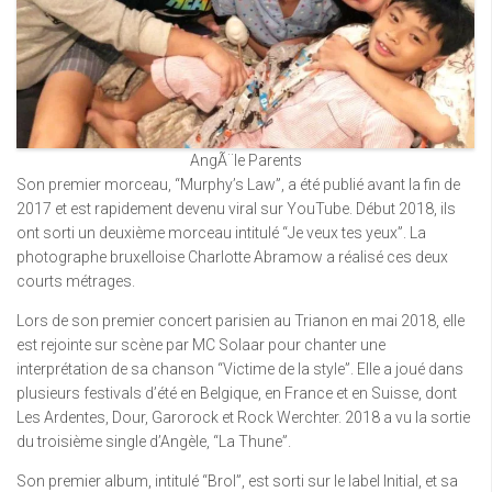
AngÃ¨le Parents
Son premier morceau, “Murphy’s Law”, a été publié avant la fin de
2017 et est rapidement devenu viral sur YouTube. Début 2018, ils
ont sorti un deuxième morceau intitulé “Je veux tes yeux”. La
photographe bruxelloise Charlotte Abramow a réalisé ces deux
courts métrages.
Lors de son premier concert parisien au Trianon en mai 2018, elle
est rejointe sur scène par MC Solaar pour chanter une
interprétation de sa chanson “Victime de la style”. Elle a joué dans
plusieurs festivals d’été en Belgique, en France et en Suisse, dont
Les Ardentes, Dour, Garorock et Rock Werchter. 2018 a vu la sortie
du troisième single d’Angèle, “La Thune”.
Son premier album, intitulé “Brol”, est sorti sur le label Initial, et sa