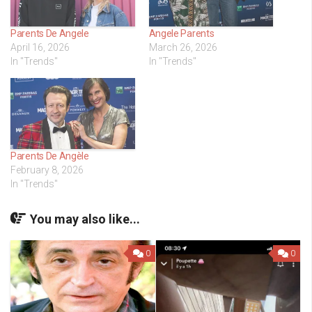
Parents De Angele
Angele Parents
April 16, 2026
March 26, 2026
In "Trends"
In "Trends"
Parents De Angèle
February 8, 2026
In "Trends"
You may also like...
0
0