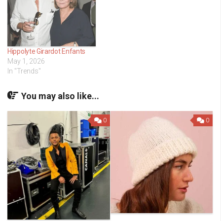
Hippolyte Girardot Enfants
May 1, 2026
In "Trends"
You may also like...
0
0