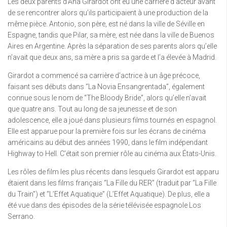
Les deux parents d’Ana Girardot ont eu une carrière d’acteur avant
de se rencontrer alors qu’ils participaient à une production de la
même pièce. Antonio, son père, est né dans la ville de Séville en
Espagne, tandis que Pilar, sa mère, est née dans la ville de Buenos
Aires en Argentine. Après la séparation de ses parents alors qu’elle
n’avait que deux ans, sa mère a pris sa garde et l’a élevée à Madrid.
Girardot a commencé sa carrière d’actrice à un âge précoce,
faisant ses débuts dans “La Novia Ensangrentada”, également
connue sous le nom de “The Bloody Bride”, alors qu’elle n’avait
que quatre ans. Tout au long de sa jeunesse et de son
adolescence, elle a joué dans plusieurs films tournés en espagnol.
Elle est apparue pour la première fois sur les écrans de cinéma
américains au début des années 1990, dans le film indépendant
Highway to Hell. C’était son premier rôle au cinéma aux États-Unis.
Les rôles de film les plus récents dans lesquels Girardot est apparu
étaient dans les films français “La Fille du RER” (traduit par “La Fille
du Train”) et “L’Effet Aquatique” (L’Effet Aquatique). De plus, elle a
été vue dans des épisodes de la série télévisée espagnole Los
Serrano.