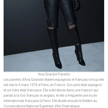
Ana Girardot Parents
Les parents d’Ana Girardot étaient espagnols et français lorsqu’elle
est née le 4 mars 1979 à Paris, en France. Son père était espagnol
et sa mère était française. Elle a été élevée dans une maison qui
parlait à la fois français et anglais, et elle a fréquenté une école
internationale française à Paris. Elle étudie ensuite le théâtre au
Conservatoire National Supérieur d’Art Dramatique.