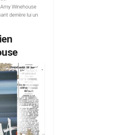
11, Amy Winehouse
ant derrière lui un
ien
ouse