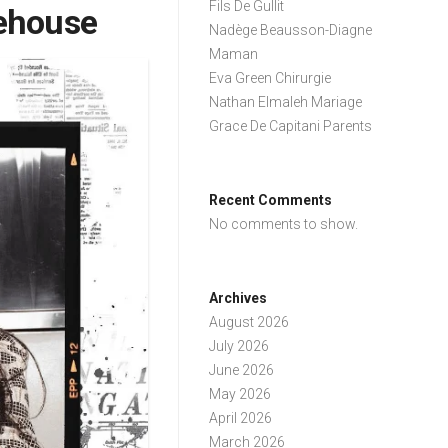
Fils De Gullit
ehouse
Nadège Beausson-Diagne
Maman
Eva Green Chirurgie
Nathan Elmaleh Mariage
Grace De Capitani Parents
Recent Comments
No comments to show.
Archives
August 2026
July 2026
June 2026
May 2026
April 2026
March 2026