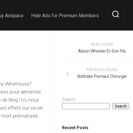
uy Adspace
Hide Ads for Premium Members
NEXT STORY
Alison Wheeler Et Son Fils
PREVIOUS STORY
Nathalie Pernaut Chirurgie
Amy Winehouse?
isées pour alimenter
 de blog ! Ici, nous
Search
Search
rs effets sur sa vie
sa mort prématurée.
Recent Posts