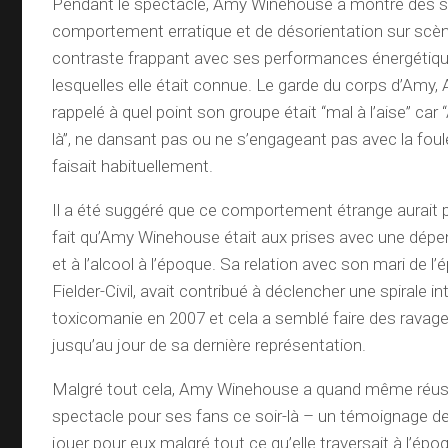
Pendant le spectacle, Amy Winehouse a montré des s
comportement erratique et de désorientation sur scène
contraste frappant avec ses performances énergétiq
lesquelles elle était connue. Le garde du corps d’Amy,
rappelé à quel point son groupe était “mal à l’aise” car
là”, ne dansant pas ou ne s’engageant pas avec la fou
faisait habituellement.
Il a été suggéré que ce comportement étrange aurait p
fait qu’Amy Winehouse était aux prises avec une dépe
et à l’alcool à l’époque. Sa relation avec son mari de l
Fielder-Civil, avait contribué à déclencher une spirale in
toxicomanie en 2007 et cela a semblé faire des ravag
jusqu’au jour de sa dernière représentation.
Malgré tout cela, Amy Winehouse a quand même réuss
spectacle pour ses fans ce soir-là – un témoignage de
jouer pour eux malgré tout ce qu’elle traversait à l’épo