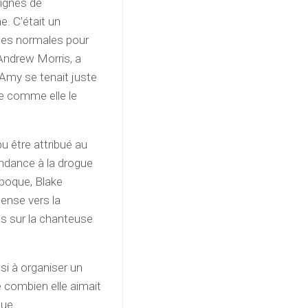
ignes de
. C’était un
ues normales pour
 Andrew Morris, a
 “Amy se tenait juste
le comme elle le
u être attribué au
ndance à la drogue
’époque, Blake
tense vers la
es sur la chanteuse
i à organiser un
 combien elle aimait
que.