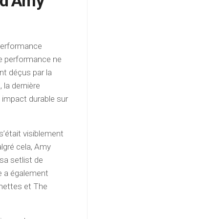
 d’Amy
 performance
te performance ne
nt déçus par la
 la dernière
impact durable sur
s’était visiblement
algré cela, Amy
a setlist de
le a également
onettes et The