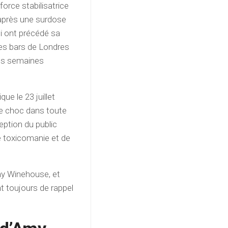
orce stabilisatrice
 après une surdose
ui ont précédé sa
les bars de Londres
 les semaines
e le 23 juillet
de choc dans toute
ception du public
e toxicomanie et de
my Winehouse, et
nt toujours de rappel