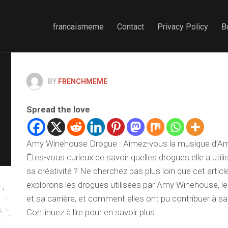
francaismeme
Contact
Privacy Policy
B
BY
FRENCHMEME
Spread the love
Amy Winehouse Drogue : Aimez-vous la musique d’
Êtes-vous curieux de savoir quelles drogues elle a util
sa créativité ? Ne cherchez pas plus loin que cet article
explorons les drogues utilisées par Amy Winehouse, leu
et sa carrière, et comment elles ont pu contribuer à 
Continuez à lire pour en savoir plus.