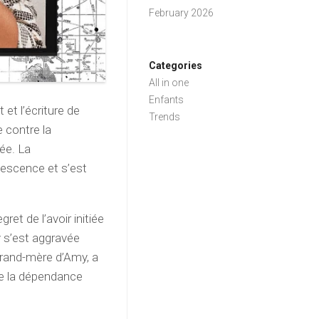
February 2026
Categories
All in one
Enfants
et l’écriture de
Trends
 contre la
ée. La
escence et s’est
ret de l’avoir initiée
y s’est aggravée
grand-mère d’Amy, a
re la dépendance