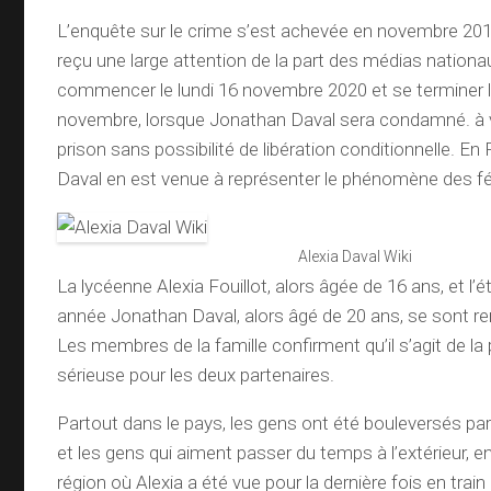
L’enquête sur le crime s’est achevée en novembre 2019
reçu une large attention de la part des médias nationau
commencer le lundi 16 novembre 2020 et se terminer l
novembre, lorsque Jonathan Daval sera condamné. à v
prison sans possibilité de libération conditionnelle. En F
Daval en est venue à représenter le phénomène des fé
Alexia Daval Wiki
La lycéenne Alexia Fouillot, alors âgée de 16 ans, et l’
année Jonathan Daval, alors âgé de 20 ans, se sont r
Les membres de la famille confirment qu’il s’agit de la 
sérieuse pour les deux partenaires.
Partout dans le pays, les gens ont été bouleversés par
et les gens qui aiment passer du temps à l’extérieur, en
région où Alexia a été vue pour la dernière fois en train 