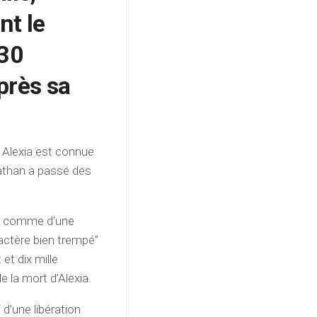
nt le
 30
près sa
 Alexia est connue
athan a passé des
lle comme d’une
ractère bien trempé”
et dix mille
 la mort d’Alexia.
d’une libération