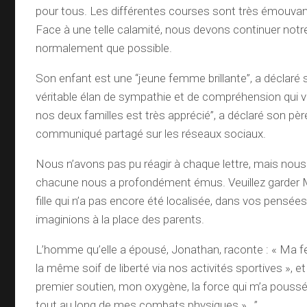
pour tous. Les différentes courses sont très émouva
Face à une telle calamité, nous devons continuer notre
normalement que possible.
Son enfant est une “jeune femme brillante”, a déclaré 
véritable élan de sympathie et de compréhension qui v
nos deux familles est très apprécié”, a déclaré son pè
communiqué partagé sur les réseaux sociaux.
Nous n’avons pas pu réagir à chaque lettre, mais nous
chacune nous a profondément émus. Veuillez garder M
fille qui n’a pas encore été localisée, dans vos pensé
imaginions à la place des parents.
L’homme qu’elle a épousé, Jonathan, raconte : « Ma 
la même soif de liberté via nos activités sportives », et
premier soutien, mon oxygène, la force qui m’a pouss
tout au long de mes combats physiques ». .”