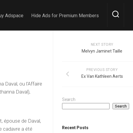
uy Adspace
Hide Ads for Premium Members
NEXT STORY
Melvyn Jaminet Taille
PREVIOUS STORY
Ex Van Kathleen Aerts
na Daval, ou l’Affaire
athanna Daval),
Search
Search
lot, épouse de Daval,
Recent Posts
le cadavre a été