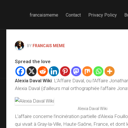
francaismeme
Contact
Privacy Policy
B
BY
FRANCAIS MEME
Spread the love
Alexia Daval Wiki
: L’Affaire Daval, ou l’Affaire Jonatha
Alexia Daval (d’ailleurs mal orthographiée l’affaire Jon
Alexia Daval Wiki
L’affaire concerne l’incinération partielle d’Alexia Fouil
qui vivait à Gray-la-Ville, Haute-Saône, France, et dont 