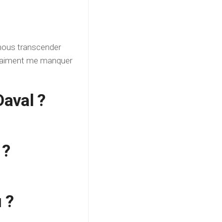
à nous transcender
 vraiment me manquer
Daval ?
 ?
 ?