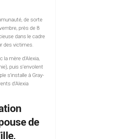
ommunauté, de sorte
vembre, près de 8
ieuse dans le cadre
 des victimes.
ec la mère d’Alexia,
ie), puis s’envolent
le s’installe à Gray-
rents d’Alexia
ation
 épouse de
lle,