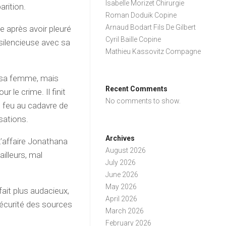
Isabelle Morizet Chirurgie
arition.
Roman Doduik Copine
Arnaud Bodart Fils De Gilbert
 après avoir pleuré
Cyril Baille Copine
silencieuse avec sa
Mathieu Kassovitz Compagne
é sa femme, mais
Recent Comments
 le crime. Il finit
No comments to show.
le feu au cadavre de
sations.
Archives
“L’affaire Jonathana
August 2026
illeurs, mal
July 2026
June 2026
May 2026
fait plus audacieux,
April 2026
sécurité des sources
March 2026
February 2026