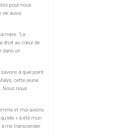
ntes pour nous.
 vie aussi
sa mère. “Le
a droit au cœur de
re dans un
 savons à quel point
alys, cette jeune
es. Nous nous
femme et moi avions
 qu’elle « a été mon
é à me transcender