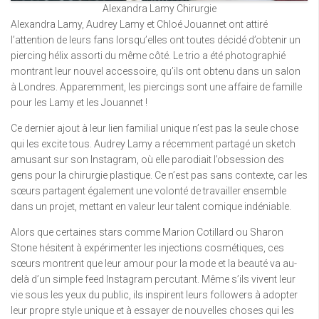
Alexandra Lamy Chirurgie
Alexandra Lamy, Audrey Lamy et Chloé Jouannet ont attiré
l’attention de leurs fans lorsqu’elles ont toutes décidé d’obtenir un
piercing hélix assorti du même côté. Le trio a été photographié
montrant leur nouvel accessoire, qu’ils ont obtenu dans un salon
à Londres. Apparemment, les piercings sont une affaire de famille
pour les Lamy et les Jouannet !
Ce dernier ajout à leur lien familial unique n’est pas la seule chose
qui les excite tous. Audrey Lamy a récemment partagé un sketch
amusant sur son Instagram, où elle parodiait l’obsession des
gens pour la chirurgie plastique. Ce n’est pas sans contexte, car les
sœurs partagent également une volonté de travailler ensemble
dans un projet, mettant en valeur leur talent comique indéniable.
Alors que certaines stars comme Marion Cotillard ou Sharon
Stone hésitent à expérimenter les injections cosmétiques, ces
sœurs montrent que leur amour pour la mode et la beauté va au-
delà d’un simple feed Instagram percutant. Même s’ils vivent leur
vie sous les yeux du public, ils inspirent leurs followers à adopter
leur propre style unique et à essayer de nouvelles choses qui les