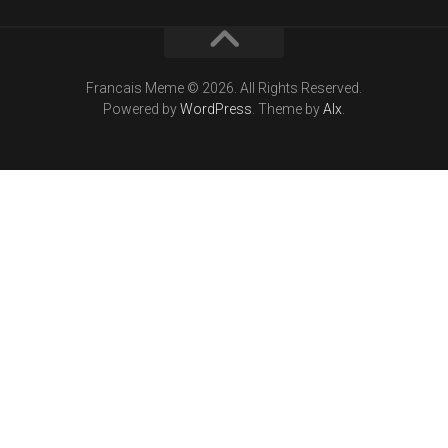
Francais Meme © 2026. All Rights Reserved.
Powered by
WordPress
. Theme by
Alx
.