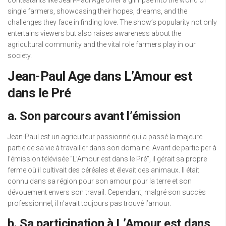
contestants like Jean-Paul Age offer a glimpse into the world of
single farmers, showcasing their hopes, dreams, and the
challenges they face in finding love. The show’s popularity not only
entertains viewers but also raises awareness about the
agricultural community and the vital role farmers play in our
society.
Jean-Paul Age dans L’Amour est
dans le Pré
a. Son parcours avant l’émission
Jean-Paul est un agriculteur passionné qui a passé la majeure
partie de sa vie à travailler dans son domaine. Avant de participer à
l’émission télévisée “L’Amour est dans le Pré”, il gérait sa propre
ferme où il cultivait des céréales et élevait des animaux. Il était
connu dans sa région pour son amour pour la terre et son
dévouement envers son travail. Cependant, malgré son succès
professionnel, il n’avait toujours pas trouvé l’amour.
b. Sa participation à L’Amour est dans