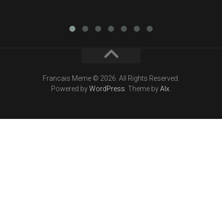
Francais Meme © 2026. All Rights Reserved.
Powered by
WordPress
. Theme by
Alx
.