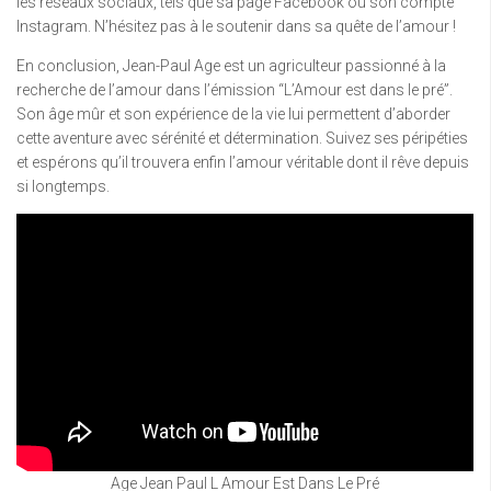
les réseaux sociaux, tels que sa page Facebook ou son compte
Instagram. N’hésitez pas à le soutenir dans sa quête de l’amour !
En conclusion, Jean-Paul Age est un agriculteur passionné à la
recherche de l’amour dans l’émission “L’Amour est dans le pré”.
Son âge mûr et son expérience de la vie lui permettent d’aborder
cette aventure avec sérénité et détermination. Suivez ses péripéties
et espérons qu’il trouvera enfin l’amour véritable dont il rêve depuis
si longtemps.
Age Jean Paul L Amour Est Dans Le Pré