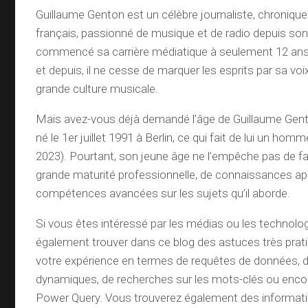
Guillaume Genton est un célèbre journaliste, chroniqu
français, passionné de musique et de radio depuis son 
commencé sa carrière médiatique à seulement 12 ans 
et depuis, il ne cesse de marquer les esprits par sa vo
grande culture musicale.
Mais avez-vous déjà demandé l’âge de Guillaume Genton
né le 1er juillet 1991 à Berlin, ce qui fait de lui un hom
2023). Pourtant, son jeune âge ne l’empêche pas de fa
grande maturité professionnelle, de connaissances ap
compétences avancées sur les sujets qu’il aborde.
Si vous êtes intéressé par les médias ou les technolo
également trouver dans ce blog des astuces très prat
votre expérience en termes de requêtes de données, d
dynamiques, de recherches sur les mots-clés ou enco
Power Query. Vous trouverez également des informatio