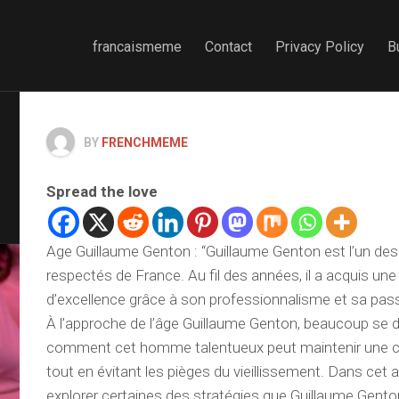
francaismeme
Contact
Privacy Policy
B
BY
FRENCHMEME
Spread the love
Age Guillaume Genton : “Guillaume Genton est l’un des 
respectés de France. Au fil des années, il a acquis une
d’excellence grâce à son professionnalisme et sa pass
À l’approche de l’âge Guillaume Genton, beaucoup se
comment cet homme talentueux peut maintenir une car
tout en évitant les pièges du vieillissement. Dans cet a
explorer certaines des stratégies que Guillaume Genton