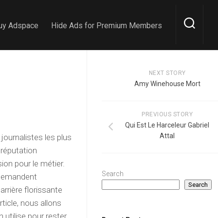
uy Adspace
Hide Ads for Premium Members
NEXT STORY
Amy Winehouse Mort
PREVIOUS STORY
Qui Est Le Harceleur Gabriel
Attal
journalistes les plus
 réputation
ion pour le métier.
Search
 demandent
Search
rière florissante
rticle, nous allons
 utilise pour rester