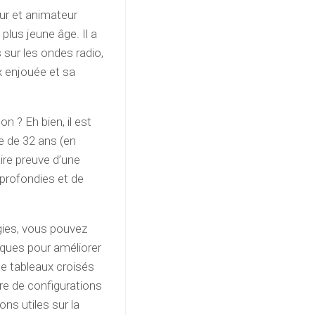
eur et animateur
plus jeune âge. Il a
sur les ondes radio,
ix enjouée et sa
 ? Eh bien, il est
me de 32 ans (en
ire preuve d’une
profondies et de
gies, vous pouvez
iques pour améliorer
e tableaux croisés
re de configurations
ns utiles sur la