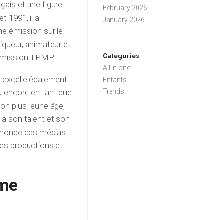
ais et une figure
February 2026
t 1991, il a
January 2026
ne émission sur le
iqueur, animateur et
Categories
’émission TPMP.
All in one
il excelle également
Enfants
u encore en tant que
Trends
son plus jeune âge,
à son talent et son
e monde des médias
 ses productions et
ume