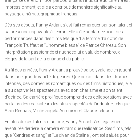
française de renom. Son parcours dans l’industrie du cinéma est
impressionnant, et elle a contribué de manière significative au
paysage cinématographique français.
Dès ses débuts, Fanny Ardant s’est fait remarquer par son talent et
sa présence captivante à l’écran. Elle a été acclamée pour ses
performances dans des films tels que “La femme d’à côté” de
François Truffaut et “L’homme blessé” de Patrice Chéreau. Son
interprétation passionnée et nuancée lui a valu de nombreux
éloges de la part de la critique et du public.
Au fil des années, Fanny Ardant a prouvé sa polyvalence en jouant
dans une grande variété de genres. Que ce soit dans des drames
intenses, des comédies romantiques ou des films historiques, elle
a su captiver les spectateurs avec son charisme et son talent
d’actrice. Sa carrière prolifique comprend des collaborations avec
certains des réalisateurs les plus respectés de l’industrie, tels que
Alain Resnais, Michelangelo Antonioni et Claude Lelouch.
En plus de ses talents d’actrice, Fanny Ardant s’est également
aventurée derrière la caméra en tant que réalisatrice. Ses films, tels
que “Cendres et sang” et “Le divan de Staline”, ont été salués pour