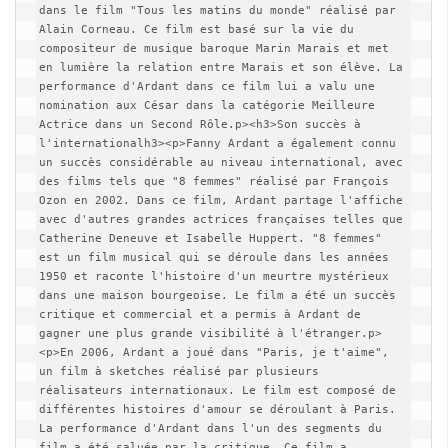
dans le film "Tous les matins du monde" réalisé par 
Alain Corneau. Ce film est basé sur la vie du 
compositeur de musique baroque Marin Marais et met 
en lumière la relation entre Marais et son élève. La 
performance d'Ardant dans ce film lui a valu une 
nomination aux César dans la catégorie Meilleure 
Actrice dans un Second Rôle.p><h3>Son succès à 
l'internationalh3><p>Fanny Ardant a également connu 
un succès considérable au niveau international, avec 
des films tels que "8 femmes" réalisé par François 
Ozon en 2002. Dans ce film, Ardant partage l'affiche 
avec d'autres grandes actrices françaises telles que 
Catherine Deneuve et Isabelle Huppert. "8 femmes" 
est un film musical qui se déroule dans les années 
1950 et raconte l'histoire d'un meurtre mystérieux 
dans une maison bourgeoise. Le film a été un succès 
critique et commercial et a permis à Ardant de 
gagner une plus grande visibilité à l'étranger.p>
<p>En 2006, Ardant a joué dans "Paris, je t'aime", 
un film à sketches réalisé par plusieurs 
réalisateurs internationaux. Le film est composé de 
différentes histoires d'amour se déroulant à Paris. 
La performance d'Ardant dans l'un des segments du 
film a été saluée par la critique. Ce film a 