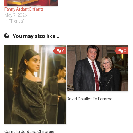
Fanny Ardant Enfants
May 7, 2026
In "Trends"
You may also like...
0
0
David Douillet Ex Femme
Camelia Jordana Chirurgie