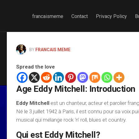
francaismeme
Contact
Privacy Policy
B
BY
FRANCAIS MEME
Spread the love
Age Eddy Mitchell: Introduction
Eddy Mitchell
est un chanteur, acteur et parolier franç
Né le 3 juillet 1942 à Paris, il est connu pour sa voix p
musical qui mélange rock ‘n’ roll, blues et country.
Qui est Eddy Mitchell?