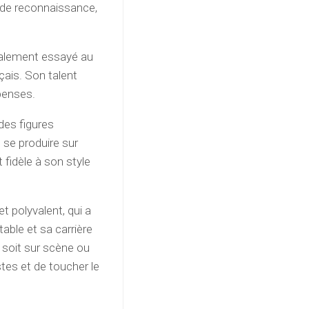
nde reconnaissance,
également essayé au
çais. Son talent
penses.
des figures
 se produire sur
 fidèle à son style
t polyvalent, qui a
table et sa carrière
e soit sur scène ou
stes et de toucher le