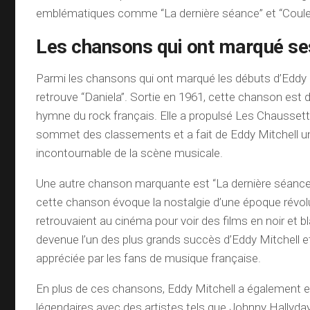
emblématiques comme “La dernière séance” et “Couleu
Les chansons qui ont marqué se
Parmi les chansons qui ont marqué les débuts d’Eddy 
retrouve “Daniela”. Sortie en 1961, cette chanson est 
hymne du rock français. Elle a propulsé Les Chausset
sommet des classements et a fait de Eddy Mitchell un
incontournable de la scène musicale.
Une autre chanson marquante est “La dernière séance”
cette chanson évoque la nostalgie d’une époque révol
retrouvaient au cinéma pour voir des films en noir et bl
devenue l’un des plus grands succès d’Eddy Mitchell e
appréciée par les fans de musique française.
En plus de ces chansons, Eddy Mitchell a également e
légendaires avec des artistes tels que Johnny Hallyda