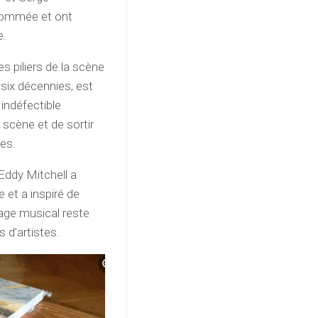
enommée et ont
e.
s piliers de la scène
 six décennies, est
indéfectible
 scène et de sortir
es.
Eddy Mitchell a
 et a inspiré de
tage musical reste
s d’artistes.