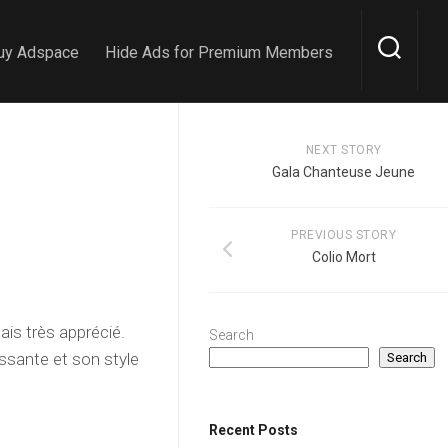
uy Adspace
Hide Ads for Premium Members
NEXT STORY
Gala Chanteuse Jeune
PREVIOUS STORY
Colio Mort
ais très apprécié.
Search
uissante et son style
Search
Recent Posts