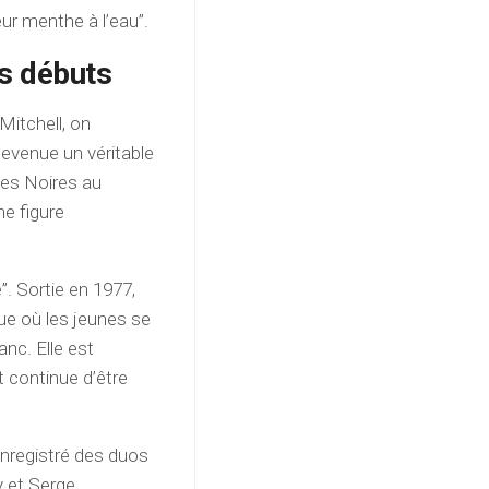
r menthe à l’eau”.
s débuts
Mitchell, on
devenue un véritable
tes Noires au
e figure
. Sortie en 1977,
ue où les jeunes se
anc. Elle est
t continue d’être
nregistré des duos
y et Serge