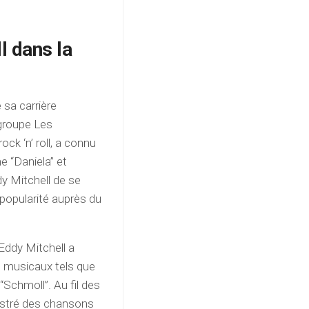
l dans la
 sa carrière
groupe Les
ck ‘n’ roll, a connu
 “Daniela” et
y Mitchell de se
 popularité auprès du
Eddy Mitchell a
es musicaux tels que
e “Schmoll”. Au fil des
gistré des chansons