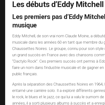
Les débuts d’Eddy Mitchell
Les premiers pas d’Eddy Mitchel
musique
Eddy Mitchell, de son vrai nom Claude Moine, a débuté
musicale dans les années 60 en tant que membre du 
Chaussettes Noires. Le groupe, connu pour son style ro
un grand succès en France avec des chansons comme
“Dactylo Rock”. Ces premiers succès ont permis à Edd
faire un nom dans l’industrie musicale et de gagner en
public français.
Après la séparation des Chaussettes Noires en 1964, 
entamé une carrière solo. Il a exploré différents genr
le rock, le blues et le jazz, ce qui lui a valu le surnom d
années, il a sorti plusieurs albums à succès et a enre