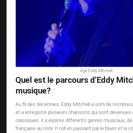
Age Eddy Mitchell
Quel est le parcours d’Eddy Mitc
musique?
Au fil des décennies, Eddy Mitchell a sorti de nombr
et a enregistré plusieurs chansons qui sont devenues 
classiques. Il a exploré différents genres musicaux, d
française au rock ‘n’ roll en passant par le blues et la c