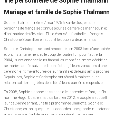
Vie personnelle de Sophie Thalmann
Mariage et famille de Sophie Thalmann
Sophie Thalmann, née le 7 mai 1976 à Bar-le-Duc, est une
personnalité française connue pour sa carrière de mannequin et
d’animatrice de télévision. Elle a épousé le footballeur français
Christophe Soumillon en 2005 et le couple a deux enfants.
Sophie et Christophe se sont rencontrés en 2003 lors d’une soirée
et ont instantanément eu le coup de foudre l’un pour l’autre. En
2004, ils ont annoncé leurs fiançailles et ont finalement décidé de
se marier l’année suivante. Ils ont échangé leurs vœux lors d’une
cérémonie intime entourée de leur famille et de leurs amis proches.
Depuis lors, Sophie et Christophe ont réussi à maintenir une
relation solide malgré les défis liés à leurs carrières respectives.
En 2008, Sophie a donné naissance à leur premier enfant, un fils
nommé Hugo. Quatre ans plus tard, en 2012, le couple a accueilli
leur deuxième enfant, une fille prénommée Charlotte. Sophie et
Christophe, en tant que parents, accordent une grande importance
à leur famille et font de leur mieux pour équilibrer leur vie