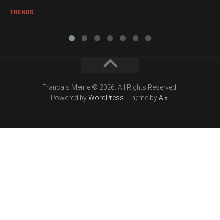
TRENDS
Francais Meme © 2026. All Rights Reserved.
Powered by
WordPress
. Theme by
Alx
.