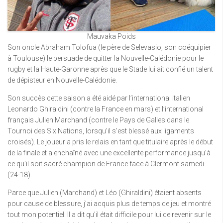
Mauvaka Poids
Son oncle Abraham Tolofua (le père de Selevasio, son coéquipier
à Toulouse) le persuade de quitter la Nouvelle-Calédonie pour le
rugby et la Haute-Garonne après que le Stade lui ait confié un talent
de dépisteur en Nouvelle-Calédonie.
Son succès cette saison a été aidé par l’international italien
Leonardo Ghiraldini (contre la France en mars) et l’international
français Julien Marchand (contre le Pays de Galles dans le
Tournoi des Six Nations, lorsqu’il s’est blessé aux ligaments
croisés). Le joueur a pris le relais en tant que titulaire après le début
de la finale et a enchaîné avec une excellente performance jusqu’à
ce qu’il soit sacré champion de France face à Clermont samedi
(24-18).
Parce que Julien (Marchand) et Léo (Ghiraldini) étaient absents
pour cause de blessure, j’ai acquis plus de temps de jeu et montré
tout mon potentiel. Il a dit qu’il était difficile pour lui de revenir sur le