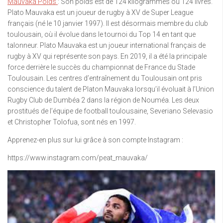
Mauvaka Poids
: Son poids est de 124 kilogrammes ou 124 livres.
Plato Mauvaka est un joueur de rugby à XV de Super League
français (né le 10 janvier 1997). Il est désormais membre du club
toulousain, où il évolue dans le tournoi du Top 14 en tant que
talonneur. Plato Mauvaka est un joueur international français de
rugby à XV qui représente son pays. En 2019, il a été la principale
force derrière le succès du championnat de France du Stade
Toulousain. Les centres d’entraînement du Toulousain ont pris
conscience du talent de Platon Mauvaka lorsqu’il évoluait à l’Union
Rugby Club de Dumbéa 2 dans la région de Nouméa. Les deux
prostitués de l’équipe de football toulousaine, Severiano Selevasio
et Christopher Tolofua, sont nés en 1997.
Apprenez-en plus sur lui grâce à son compte Instagram :
https://www.instagram.com/peat_mauvaka/