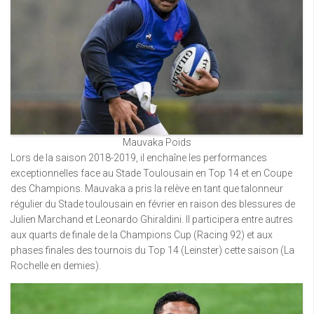
Mauvaka Poids
Lors de la saison 2018-2019, il enchaîne les performances
exceptionnelles face au Stade Toulousain en Top 14 et en Coupe
des Champions. Mauvaka a pris la relève en tant que talonneur
régulier du Stade toulousain en février en raison des blessures de
Julien Marchand et Leonardo Ghiraldini. Il participera entre autres
aux quarts de finale de la Champions Cup (Racing 92) et aux
phases finales des tournois du Top 14 (Leinster) cette saison (La
Rochelle en demies).