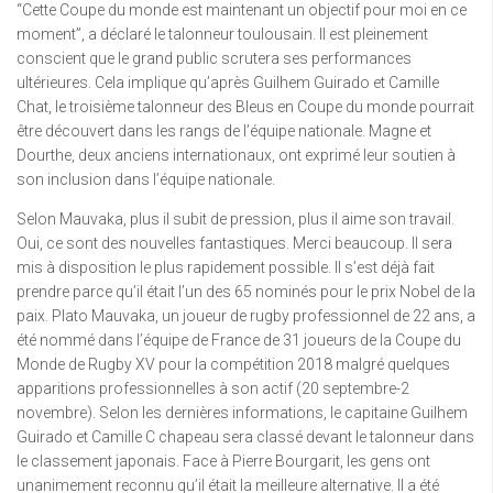
“Cette Coupe du monde est maintenant un objectif pour moi en ce
moment”, a déclaré le talonneur toulousain. Il est pleinement
conscient que le grand public scrutera ses performances
ultérieures. Cela implique qu’après Guilhem Guirado et Camille
Chat, le troisième talonneur des Bleus en Coupe du monde pourrait
être découvert dans les rangs de l’équipe nationale. Magne et
Dourthe, deux anciens internationaux, ont exprimé leur soutien à
son inclusion dans l’équipe nationale.
Selon Mauvaka, plus il subit de pression, plus il aime son travail.
Oui, ce sont des nouvelles fantastiques. Merci beaucoup. Il sera
mis à disposition le plus rapidement possible. Il s’est déjà fait
prendre parce qu’il était l’un des 65 nominés pour le prix Nobel de la
paix. Plato Mauvaka, un joueur de rugby professionnel de 22 ans, a
été nommé dans l’équipe de France de 31 joueurs de la Coupe du
Monde de Rugby XV pour la compétition 2018 malgré quelques
apparitions professionnelles à son actif (20 septembre-2
novembre). Selon les dernières informations, le capitaine Guilhem
Guirado et Camille C chapeau sera classé devant le talonneur dans
le classement japonais. Face à Pierre Bourgarit, les gens ont
unanimement reconnu qu’il était la meilleure alternative. Il a été