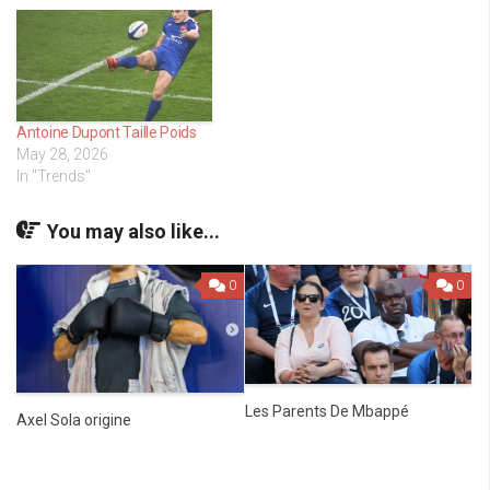
Antoine Dupont Taille Poids
May 28, 2026
In "Trends"
You may also like...
0
0
Les Parents De Mbappé
Axel Sola origine