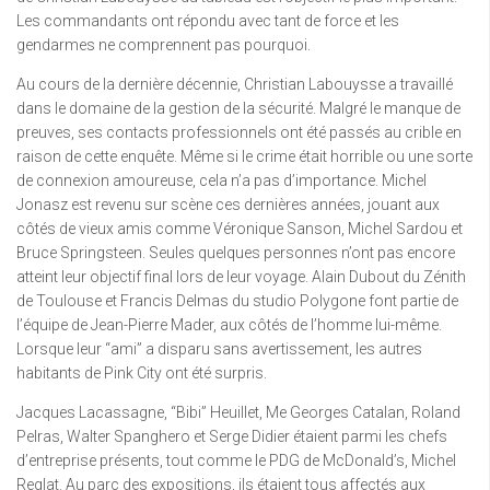
Les commandants ont répondu avec tant de force et les
gendarmes ne comprennent pas pourquoi.
Au cours de la dernière décennie, Christian Labouysse a travaillé
dans le domaine de la gestion de la sécurité. Malgré le manque de
preuves, ses contacts professionnels ont été passés au crible en
raison de cette enquête. Même si le crime était horrible ou une sorte
de connexion amoureuse, cela n’a pas d’importance. Michel
Jonasz est revenu sur scène ces dernières années, jouant aux
côtés de vieux amis comme Véronique Sanson, Michel Sardou et
Bruce Springsteen. Seules quelques personnes n’ont pas encore
atteint leur objectif final lors de leur voyage. Alain Dubout du Zénith
de Toulouse et Francis Delmas du studio Polygone font partie de
l’équipe de Jean-Pierre Mader, aux côtés de l’homme lui-même.
Lorsque leur “ami” a disparu sans avertissement, les autres
habitants de Pink City ont été surpris.
Jacques Lacassagne, “Bibi” Heuillet, Me Georges Catalan, Roland
Pelras, Walter Spanghero et Serge Didier étaient parmi les chefs
d’entreprise présents, tout comme le PDG de McDonald’s, Michel
Reglat. Au parc des expositions, ils étaient tous affectés aux