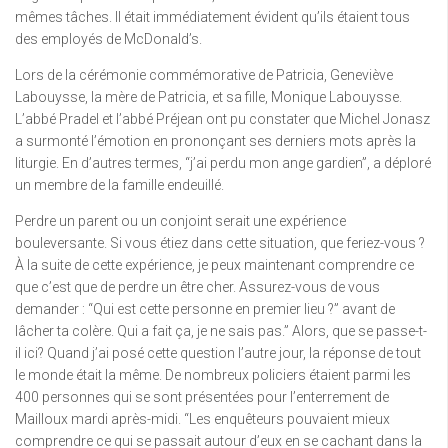
mêmes tâches. Il était immédiatement évident qu’ils étaient tous
des employés de McDonald’s.
Lors de la cérémonie commémorative de Patricia, Geneviève
Labouysse, la mère de Patricia, et sa fille, Monique Labouysse.
L’abbé Pradel et l’abbé Préjean ont pu constater que Michel Jonasz
a surmonté l’émotion en prononçant ses derniers mots après la
liturgie. En d’autres termes, “j’ai perdu mon ange gardien”, a déploré
un membre de la famille endeuillé.
Perdre un parent ou un conjoint serait une expérience
bouleversante. Si vous étiez dans cette situation, que feriez-vous ?
À la suite de cette expérience, je peux maintenant comprendre ce
que c’est que de perdre un être cher. Assurez-vous de vous
demander : “Qui est cette personne en premier lieu ?” avant de
lâcher ta colère. Qui a fait ça, je ne sais pas.” Alors, que se passe-t-
il ici? Quand j’ai posé cette question l’autre jour, la réponse de tout
le monde était la même. De nombreux policiers étaient parmi les
400 personnes qui se sont présentées pour l’enterrement de
Mailloux mardi après-midi. “Les enquêteurs pouvaient mieux
comprendre ce qui se passait autour d’eux en se cachant dans la