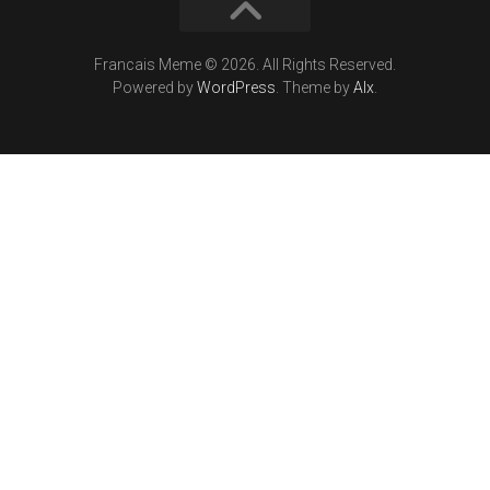
Francais Meme © 2026. All Rights Reserved.
Powered by
WordPress
. Theme by
Alx
.