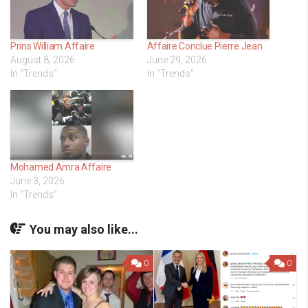
Prins William Affaire
Affaire Conclue Pierre Jean
August 8, 2026
June 29, 2026
In "Trends"
In "Trends"
Mohamed Amra Affaire
June 3, 2026
In "Trends"
You may also like...
0
0