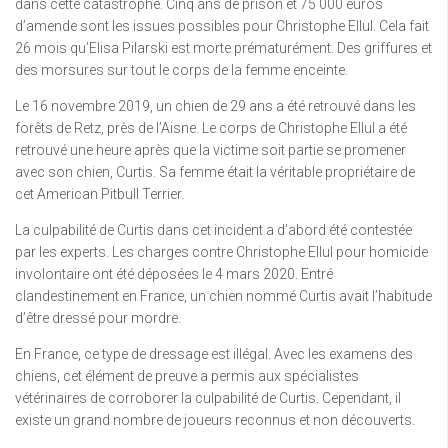
dans cette catastrophe. Cinq ans de prison et 75 000 euros
d’amende sont les issues possibles pour Christophe Ellul. Cela fait
26 mois qu’Elisa Pilarski est morte prématurément. Des griffures et
des morsures sur tout le corps de la femme enceinte.
Le 16 novembre 2019, un chien de 29 ans a été retrouvé dans les
forêts de Retz, près de l’Aisne. Le corps de Christophe Ellul a été
retrouvé une heure après que la victime soit partie se promener
avec son chien, Curtis. Sa femme était la véritable propriétaire de
cet American Pitbull Terrier.
La culpabilité de Curtis dans cet incident a d’abord été contestée
par les experts. Les charges contre Christophe Ellul pour homicide
involontaire ont été déposées le 4 mars 2020. Entré
clandestinement en France, un chien nommé Curtis avait l’habitude
d’être dressé pour mordre.
En France, ce type de dressage est illégal. Avec les examens des
chiens, cet élément de preuve a permis aux spécialistes
vétérinaires de corroborer la culpabilité de Curtis. Cependant, il
existe un grand nombre de joueurs reconnus et non découverts.