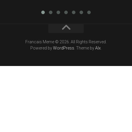
Francais Meme © 2026. All Rights Reserved.
Powered by
WordPress
. Theme by
Alx
.