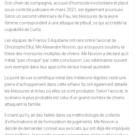
Son chien de compagnie, accusé d’homicide involontaire et placé
sous contrôle judiciaire en mars 2021, est également poursuivi.
Selon un second vétérinaire de Pau, les blessures de la jeune
femme correspondent à une attaque de pitbull, ce qui accrédite la
culpabilité de Curtis.
Les équipes de France 3 Aquitaine ont rencontré l’avocat de
Christophe Ellul, Me Alexandre Novion, qui a toujours soutenu la
thèse des morsures multiples de chiens. Me Novion a déclaré qu’il
n’était “pas choqué” par cette conclusion. Les vétérinaires suivent
son exemple dans leur approche de leur travail quotidien.
Le point de vue scientifique initial des médecins légistes reste une
pierre d’achoppement dans cette affaire. Ils ont également détaillé
les blessures et le lieu où elles se sont produites. Selon l’avocat, le
scénario le plus probable est celui d’un grand nombre de chiens
attaquant la famille.
Il craint qu’il y ait des failles dans sa méthodologie de collecte
d’informations et de formulation de jugements. Me Novion a
décidé de demander conseil aux avocats qui ont déjà été impliqués
dans l’affaire. Je ne porte aucune accusation, mais je dirai qu’il y a