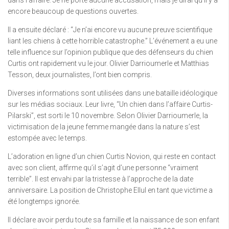
encore beaucoup de questions ouvertes.
Il a ensuite déclaré : “Je n’ai encore vu aucune preuve scientifique
liant les chiens à cette horrible catastrophe.” L’événement a eu une
telle influence sur l’opinion publique que des défenseurs du chien
Curtis ont rapidement vu le jour. Olivier Darrioumerle et Matthias
Tesson, deux journalistes, l’ont bien compris.
Diverses informations sont utilisées dans une bataille idéologique
sur les médias sociaux. Leur livre, “Un chien dans l’affaire Curtis-
Pilarski”, est sorti le 10 novembre. Selon Olivier Darrioumerle, la
victimisation de la jeune femme mangée dans la nature s’est
estompée avec le temps.
L’adoration en ligne d’un chien Curtis Novion, qui reste en contact
avec son client, affirme qu’il s’agit d’une personne “vraiment
terrible”. Il est envahi par la tristesse à l’approche de la date
anniversaire. La position de Christophe Ellul en tant que victime a
été longtemps ignorée.
Il déclare avoir perdu toute sa famille et la naissance de son enfant