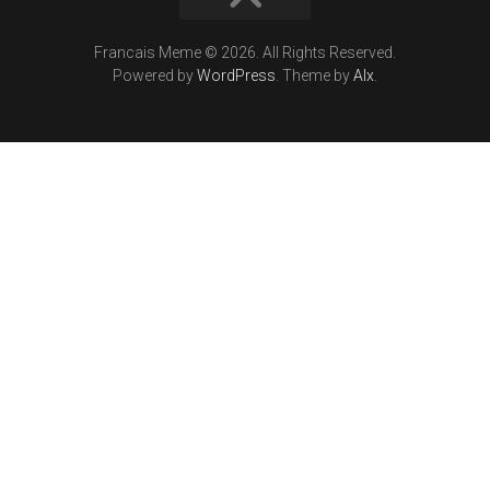
Francais Meme © 2026. All Rights Reserved.
Powered by
WordPress
. Theme by
Alx
.