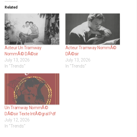
Related
Acteur Un Tramway
Acteur Tramway NommÃ©
NommÃ© DÃ©sir
DÃ©sir
July 13, 2026
July 13, 2026
In "Trends"
In "Trends"
Un Tramway NommÃ©
DÃ©sir Texte IntÃ©gral Pdf
July 12, 2026
In "Trends"