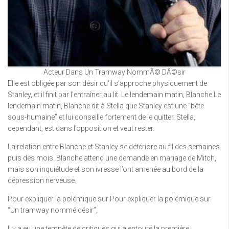
Acteur Dans Un Tramway NommÃ© DÃ©sir
Elle est obligée par son désir qu’il s’approche physiquement de
Stanley, et il finit par l’entraîner au lit. Le lendemain matin, Blanche Le
lendemain matin, Blanche dit à Stella que Stanley est une “bête
sous-humaine” et lui conseille fortement de le quitter. Stella,
cependant, est dans l’opposition et veut rester.
La relation entre Blanche et Stanley se détériore au fil des semaines
puis des mois. Blanche attend une demande en mariage de Mitch,
mais son inquiétude et son ivresse l’ont amenée au bord de la
dépression nerveuse.
Pour expliquer la polémique sur Pour expliquer la polémique sur
“Un tramway nommé désir”,
Il y a eu une tempête de critiques qui a entouré la première