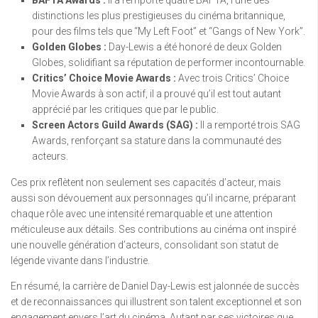
BAFTA Awards :
Il a remporté quatre BAFTA, l’une des
distinctions les plus prestigieuses du cinéma britannique,
pour des films tels que “My Left Foot” et “Gangs of New York”.
Golden Globes :
Day-Lewis a été honoré de deux Golden
Globes, solidifiant sa réputation de performer incontournable.
Critics’ Choice Movie Awards :
Avec trois Critics’ Choice
Movie Awards à son actif, il a prouvé qu’il est tout autant
apprécié par les critiques que par le public.
Screen Actors Guild Awards (SAG) :
Il a remporté trois SAG
Awards, renforçant sa stature dans la communauté des
acteurs.
Ces prix reflètent non seulement ses capacités d’acteur, mais
aussi son dévouement aux personnages qu’il incarne, préparant
chaque rôle avec une intensité remarquable et une attention
méticuleuse aux détails. Ses contributions au cinéma ont inspiré
une nouvelle génération d’acteurs, consolidant son statut de
légende vivante dans l’industrie.
En résumé, la carrière de Daniel Day-Lewis est jalonnée de succès
et de reconnaissances qui illustrent son talent exceptionnel et son
engagement envers l’art du cinéma. Autant par ses victoires que