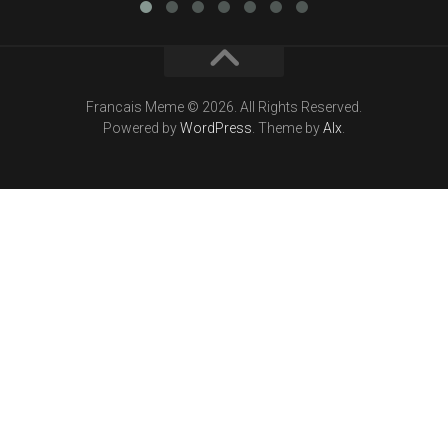
Francais Meme © 2026. All Rights Reserved.
Powered by
WordPress
. Theme by
Alx
.