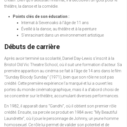
créatif. Bien qu’il détestait l’internat, il a découvert un goût pour le
théâtre, la danse et la comédie.
Points clés de son éducation :
Internat à Sevenoaks à l’âge de 11 ans
Éveillé à la danse, au théâtre et à la peinture
S’enracinant dans un environnement artistique
Débuts de carrière
Après avoir terminé sa scolarité, Daniel Day-Lewis s’inscrit à la
Bristol Old Vic Theatre School, où il suit une formation d’acteur. Sa
première apparition au cinéma se fait à l’âge de 14 ans dans le film
“Sunday Bloody Sunday” (1971), bien que son rôle ne soit pas
crédité. Cette première expérience l’a marqué et lui a ouvert les
portes du monde cinématographique, mais il a d’abord choisi de
se concentrer sur le théâtre, accumulant diverses performances.
En 1982, il apparaît dans “Gandhi”, où il obtient son premier rôle
crédité. Ensuite, sa percée se produit en 1984 avec “My Beautiful
Laundrette”, où il joue le personnage de Johnny, un jeune homme
homosexuel. Ce rôle lui permet de valider son potentiel et de