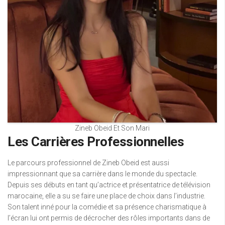
Zineb Obeid Et Son Mari
Les Carrières Professionnelles
Le parcours professionnel de Zineb Obeid est aussi
impressionnant que sa carrière dans le monde du spectacle.
Depuis ses débuts en tant qu’actrice et présentatrice de télévision
marocaine, elle a su se faire une place de choix dans l’industrie.
Son talent inné pour la comédie et sa présence charismatique à
l’écran lui ont permis de décrocher des rôles importants dans de