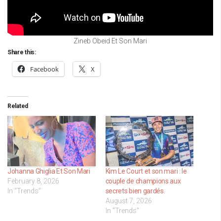
Zineb Obeid Et Son Mari
Share this:
Facebook
X
Related
Johanna Ghiglia Et Son Mari
Kim Le Court et son mari : le
February 8, 2026
couple de champions aux
In "Trends"
secrets bien gardés.
August 7, 2026
In "Trends"