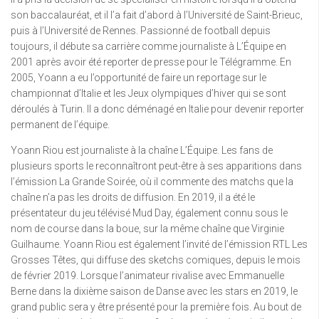
son baccalauréat, et il l’a fait d’abord à l’Université de Saint-Brieuc,
puis à l’Université de Rennes. Passionné de football depuis
toujours, il débute sa carrière comme journaliste à L’Équipe en
2001 après avoir été reporter de presse pour le Télégramme. En
2005, Yoann a eu l’opportunité de faire un reportage sur le
championnat d’Italie et les Jeux olympiques d’hiver qui se sont
déroulés à Turin. Il a donc déménagé en Italie pour devenir reporter
permanent de l’équipe.
Yoann Riou est journaliste à la chaîne L’Équipe. Les fans de
plusieurs sports le reconnaîtront peut-être à ses apparitions dans
l’émission La Grande Soirée, où il commente des matchs que la
chaîne n’a pas les droits de diffusion. En 2019, il a été le
présentateur du jeu télévisé Mud Day, également connu sous le
nom de course dans la boue, sur la même chaîne que Virginie
Guilhaume. Yoann Riou est également l’invité de l’émission RTL Les
Grosses Têtes, qui diffuse des sketchs comiques, depuis le mois
de février 2019. Lorsque l’animateur rivalise avec Emmanuelle
Berne dans la dixième saison de Danse avec les stars en 2019, le
grand public sera y être présenté pour la première fois. Au bout de