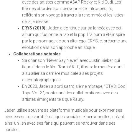
avec des artistes comme A$AP Rocky et Kid Cudi. Les
thèmes abordés sont personnels et introspectifs,
reflétant son voyage à travers la renommée et les luttes
de la jeunesse.
ERYS (2019)
: Jaden a continué sur sa lancée avec cet
album qui fusionne la rap et la pop. L’album a été inspiré
par le personnage de son alter ego, ERYS, et présente une
évolution dans son approche artistique.
Collaborations notables
:
Sa chanson “Never Say Never” avec Justin Bieber, qui
figurait dans le film “Karaté Kid”, illustre la manière dont il
a su allier sa carrière musicale à ses projets
cinématographiques.
En 2020, Jaden a sorti sa troisième mixtape, “CTV3: Cool
Tape Vol. 3”, contenant des collaborations avec des
artistes émergents tels que Raury.
Jaden utilise souvent sa plateforme musicale pour exprimer ses
pensées sur des problématiques sociales et personnelles, créant
ainsi un lien avec ses fans qui peuvent se retrouver dans ses
paroles.