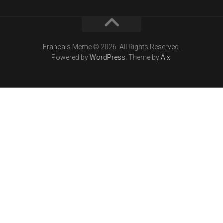
Francais Meme © 2026. All Rights Reserved.
Powered by
WordPress
. Theme by
Alx
.