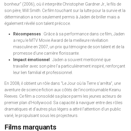
bonheur” (2006), où il interprète Christopher Gardner Jr., le fils de
son père, Will Smith. Ce film touchant sur la lutte pour la survie et la
détermination a non seulement permis à Jaden de briller mais a
également révélé son talent précoce.
Récompenses
: Grâce à sa performance dans ce film, Jaden
a reçu le MTV Movie Award de la meilleure révélation
masculine en 2007, un prix qui témoigne de son talent et de la
promesse d’une carrière florissante.
Impact émotionnel
: Jaden a souvent mentionné que
travailler avec son père l’a particulièrement inspiré, renforçant
leur lien familial et professionnel.
En 2008, il obtient un rôle dans “Le Jour où la Terre s’arrêta”, une
aventure de science-fiction aux côtés de l’incontournable Keanu
Reeves. Ce film a consolidé sa place parmi les jeunes acteurs de
premier plan d’Hollywood. Sa capacité à naviguer entre des rôles
dramatiques et d’autres plus légers a attiré l’attention d’un public
varié, le propulsant sous les projecteurs.
Films marquants