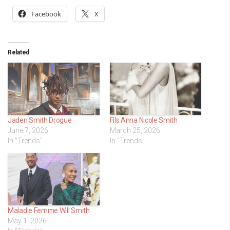
Facebook
X
Related
Jaden Smith Drogue
Fils Anna Nicole Smith
June 7, 2026
March 25, 2026
In "Trends"
In "Trends"
Maladie Femme Will Smith
May 1, 2026