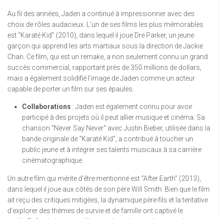
Au fil des années, Jaden a continué à impressionner avec des
choix de rôles audacieux. L’un de ses films les plus mémorables
est “Karaté Kid” (2010), dans lequel il joue Dre Parker, un jeune
garçon qui apprend les arts martiaux sous la direction de Jackie
Chan. Ce film, qui est un remake, a non seulement connu un grand
succès commercial, rapportant près de 350 millions de dollars,
mais a également solidifié l’image de Jaden comme un acteur
capable de porter un film sur ses épaules.
Collaborations
: Jaden est également connu pour avoir
participé à des projets où il peut allier musique et cinéma. Sa
chanson “Never Say Never” avec Justin Bieber, utilisée dans la
bande originale de “Karaté Kid”, a contribué à toucher un
public jeune et à intégrer ses talents musicaux à sa carrière
cinématographique.
Un autre film qui mérite d’être mentionné est “After Earth” (2013),
dans lequel il joue aux côtés de son père Will Smith. Bien que le film
ait reçu des critiques mitigées, la dynamique père-fils et la tentative
d’explorer des thèmes de survie et de famille ont captivé le