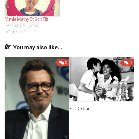
Mimie Mathy Et Son Fils
February 21, 2026
In "Trends"
You may also like...
0
0
Fils De Dani