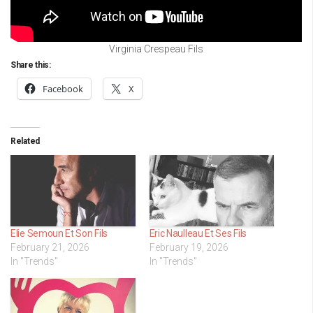
Virginia Crespeau Fils
Share this:
Facebook
X
Related
Elie Semoun Et Son Fils
Eric Naulleau Et Ses Fils
February 21, 2026
February 19, 2026
In "Trends"
In "Trends"