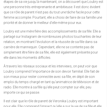
étapes de sa vie jusqu’à maintenant, on a découvert que Loubry est
une personne très entreprenante et ambitieuse. Il est donc évident
que ce rôle de parent n’est pas du tout une tâche facile pour cette
femme accomplie. Pourtant, elle a choisi de faire de sa famille une
priorité et de donner le meilleur d’elle-même pour eux.
Loubry est une mère fière des accomplissements de sa fille. Elle a
partagé sur Instagram de nombreuses photos touchantes de leur
relation, en montrant l’évolution et la réussite de sa fille dans sa
carrière de mannequin. Cependant, elle ne se contente pas de
simplement être fière de sa fille, elle est également présente pour
elle dans les moments difficiles.
À travers les réseaux sociaux et les interviews, on peut voir que
Loubry comprend l’importance de son devoir familial. Elle fait de
son mieux pour rester connectée avec sa fille, en dépit de son
emploi du temps chargé en tant qu’animatrice de télévision et de
radio. Elle montre à sa fille qu’elle peut compter sur elle, peu
importe ce qui se passe.
Il est clair que le rôle de parent de Veronika Loubry est important
pour elle. Elle comprend l’impact qu’elle a sur la vie de sa fille et elle