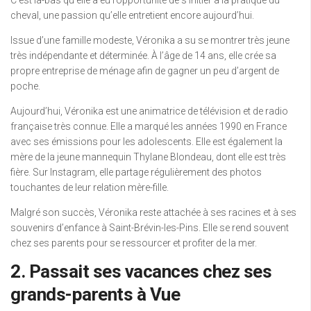
C’est là-bas qu’elle a eu l’opportunité de s’initier à la pratique du
cheval, une passion qu’elle entretient encore aujourd’hui.
Issue d’une famille modeste, Véronika a su se montrer très jeune
très indépendante et déterminée. À l’âge de 14 ans, elle crée sa
propre entreprise de ménage afin de gagner un peu d’argent de
poche.
Aujourd’hui, Véronika est une animatrice de télévision et de radio
française très connue. Elle a marqué les années 1990 en France
avec ses émissions pour les adolescents. Elle est également la
mère de la jeune mannequin Thylane Blondeau, dont elle est très
fière. Sur Instagram, elle partage régulièrement des photos
touchantes de leur relation mère-fille.
Malgré son succès, Véronika reste attachée à ses racines et à ses
souvenirs d’enfance à Saint-Brévin-les-Pins. Elle se rend souvent
chez ses parents pour se ressourcer et profiter de la mer.
2. Passait ses vacances chez ses
grands-parents à Vue